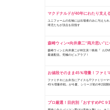
マクドナルドが40年にわたり支え
ユニフォームの右袖には出場者のみに与えられ
球児たちが頂点を目指す
森崎ウィン×向井康二“両片思い”
森崎ウィンと向井康二がW主演！映画『（LOVE S
最速配信。究極のピュアラブ！
お値段そのまま45％増量！ファミ
ファミチキにお弁当にアイスも!?ファミリーマ
45％増量作戦」が今夏、シリーズ初の年2回開
プロ厳選！目的別「おすすめPC９
用途に合うパソコン選びは意外と難しい。そこ