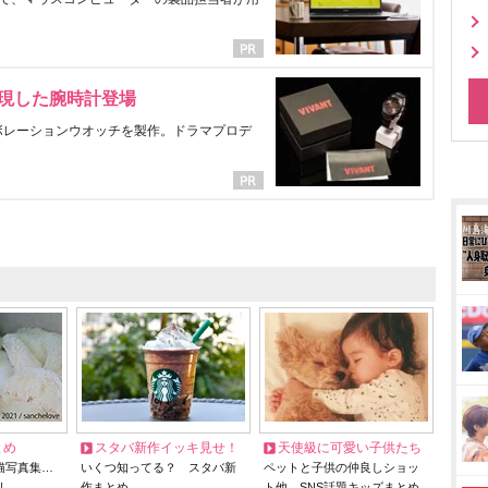
表現した腕時計登場
ラボレーションウオッチを製作。ドラマプロデ
とめ
スタバ新作イッキ見せ！
天使級に可愛い子供たち
猫写真集…
いくつ知ってる？ スタバ新
ペットと子供の仲良しショッ
リ
作まとめ
ト他、SNS話題キッズまとめ