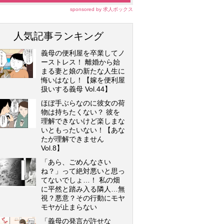
sponsored by 求人ボックス
人気記事ランキング
義母の便利屋を卒業してノ
ーストレス！ 離婚から始
まる妻と娘の新たな人生に
悔いはなし！【嫁を便利屋
扱いする義母 Vol.44】
ほぼ手ぶらなのに彼女の荷
物は持ちたくない？ 彼を
理解できないけど楽しまな
いともったいない！【あな
たが理解できません
Vol.8】
「あら、ごめんなさい
ね？」って絶対悪いと思っ
てないでしょ…！ 私の畑
に平然と踏み入る隣人…無
視？悪意？その行動にモヤ
モヤが止まらない
「義母の発言が許せな