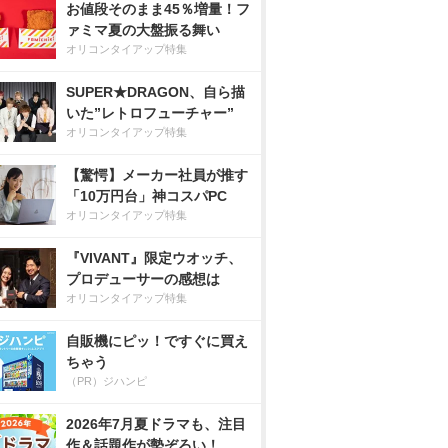
お値段そのまま45％増量！フ
ァミマ夏の大盤振る舞い
オリコンタイアップ特集
SUPER★DRAGON、自ら描
いた”レトロフューチャー”
オリコンタイアップ特集
【驚愕】メーカー社員が推す
「10万円台」神コスパPC
オリコンタイアップ特集
『VIVANT』限定ウオッチ、
プロデューサーの感想は
オリコンタイアップ特集
自販機にピッ！ですぐに買え
ちゃう
（PR）ジハンピ
2026年7月夏ドラマも、注目
作＆話題作が勢ぞろい！