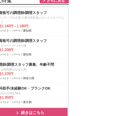
人特集
さらに見る
資格可の調理師/調理スタッフ
ロンティアの介護 介護付有料老人ホームフローラユ
アイ
1,140円～1,180円
バイト・パート / 愛知県
資格可の調理師/調理スタッフ
イサービスさつきの湯
1,200円
バイト・パート / 愛知県
理師/調理スタッフ募集、年齢不問
りは保育園なかはら西
1,225円
バイト・パート / 神奈川県
科助手/未経験OK・ブランクOK
療法人社団文翔会
1,350円
バイト・パート / 東京都
続きはこちら