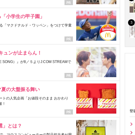
る「小学生の甲子園」
る「マクドナルド・ワッペン」をつけて学童
にキュンが止まらん！
ONG）』が8／５よりJ:COM STREAMで
マ夏の大盤振る舞い
ートの人気企画「お値段そのまま おかわり
催！
登
選」とは？
で、マウスコンピューターの製品担当者が用