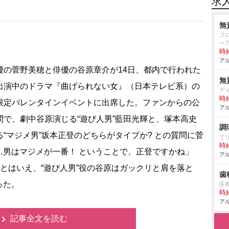
求
無
フ
ー
時給
アル
の菅野美穂と俳優の谷原章介が14日、都内で行われた
無
出演中のドラマ『曲げられない女』（日本テレビ系）の
デ
時給
限定バレンタインイベントに出席した。ファンからの公
アル
問で、劇中谷原演じる“遊び人男”藍田光輝と、塚本高史
調
る“マジメ男”坂本正登のどちらがタイプか? との質問に菅
て
時給
…男はマジメが一番！ ということで、正登ですかね」
アル
柄とはいえ、“遊び人男”役の谷原はガックリと肩を落と
歯
った。
医
時給
アル
記事全文を読む