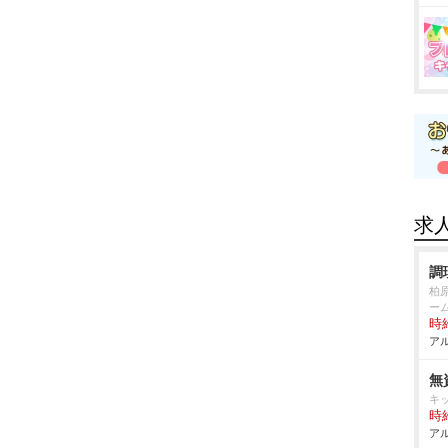
求
調
柏
ー
時給
アル
無
キ
時給
アル