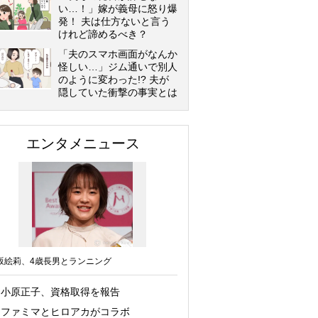
い…！」嫁が義母に怒り爆
発！ 夫は仕方ないと言う
けれど諦めるべき？
「夫のスマホ画面がなんか
怪しい…」ジム通いで別人
のように変わった!? 夫が
隠していた衝撃の事実とは
エンタメニュース
坂絵莉、4歳長男とランニング
小原正子、資格取得を報告
ファミマとヒロアカがコラボ