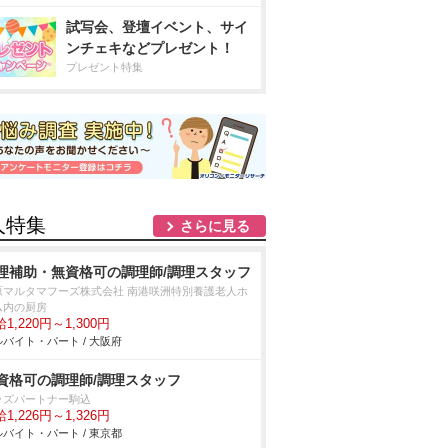
試写会、登壇イベント、サイ
ンチェキなどプレゼント！
プレゼント特集
人特集
さらに見る
理補助・無資格可の調理師/調理スタッフ
原マルタマフーズ株式会社 南港咲洲特別養護老人ホ
ム内の厨房
1,220円～1,300円
バイト・パート / 大阪府
資格可の調理師/調理スタッフ
ッズパートナー駒込
1,226円～1,326円
バイト・パート / 東京都