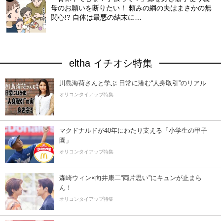
母のお願いを断りたい！ 頼みの綱の夫はまさかの無
関心!? 自体は最悪の結末に…
eltha イチオシ特集
川島海荷さんと学ぶ 日常に潜む“人身取引”のリアル
オリコンタイアップ特集
マクドナルドが40年にわたり支える「小学生の甲子
園」
オリコンタイアップ特集
森崎ウィン×向井康二“両片思い”にキュンが止まら
ん！
オリコンタイアップ特集