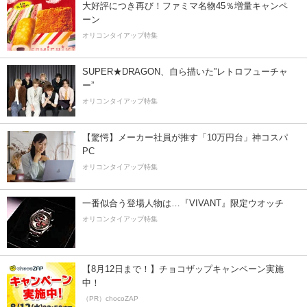
大好評につき再び！ファミマ名物45％増量キャンペ
ーン
オリコンタイアップ特集
SUPER★DRAGON、自ら描いた”レトロフューチャ
ー”
オリコンタイアップ特集
【驚愕】メーカー社員が推す「10万円台」神コスパ
PC
オリコンタイアップ特集
一番似合う登場人物は…『VIVANT』限定ウオッチ
オリコンタイアップ特集
【8月12日まで！】チョコザップキャンペーン実施
中！
（PR）chocoZAP