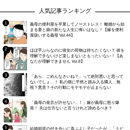
人気記事ランキング
義母の便利屋を卒業してノーストレス！ 離婚から始
まる妻と娘の新たな人生に悔いはなし！【嫁を便利
屋扱いする義母 Vol.44】
ほぼ手ぶらなのに彼女の荷物は持ちたくない？ 彼を
理解できないけど楽しまないともったいない！【あ
なたが理解できません Vol.8】
「あら、ごめんなさいね？」って絶対悪いと思って
ないでしょ…！ 私の畑に平然と踏み入る隣人…無
視？悪意？その行動にモヤモヤが止まらない
「義母の発言が許せない…！」嫁が義母に怒り爆
発！ 夫は仕方ないと言うけれど諦めるべき？
結婚前提の付き合いに喜ぶよし子だったが…「うど