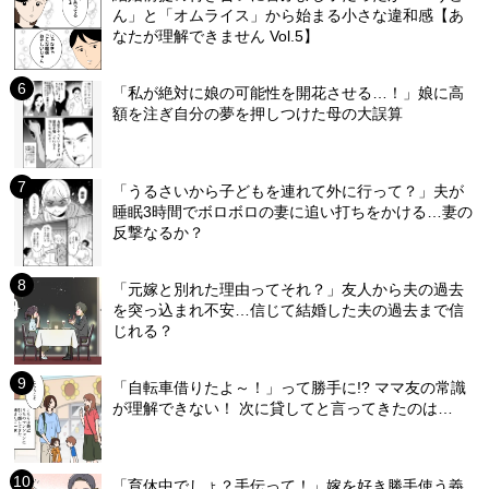
ん」と「オムライス」から始まる小さな違和感【あ
なたが理解できません Vol.5】
「私が絶対に娘の可能性を開花させる…！」娘に高
額を注ぎ自分の夢を押しつけた母の大誤算
「うるさいから子どもを連れて外に行って？」夫が
睡眠3時間でボロボロの妻に追い打ちをかける…妻の
反撃なるか？
「元嫁と別れた理由ってそれ？」友人から夫の過去
を突っ込まれ不安…信じて結婚した夫の過去まで信
じれる？
「自転車借りたよ～！」って勝手に!? ママ友の常識
が理解できない！ 次に貸してと言ってきたのは…
「育休中でしょ？手伝って！」嫁を好き勝手使う義