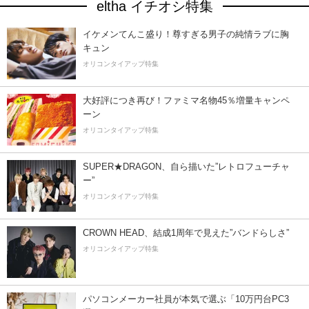
eltha イチオシ特集
イケメンてんこ盛り！尊すぎる男子の純情ラブに胸
キュン
オリコンタイアップ特集
大好評につき再び！ファミマ名物45％増量キャンペ
ーン
オリコンタイアップ特集
SUPER★DRAGON、自ら描いた”レトロフューチャ
ー”
オリコンタイアップ特集
CROWN HEAD、結成1周年で見えた”バンドらしさ”
オリコンタイアップ特集
パソコンメーカー社員が本気で選ぶ「10万円台PC3