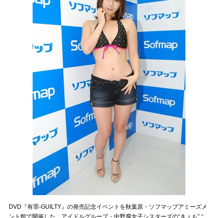
DVD『有罪-GUILTY』の発売記念イベントを秋葉原・ソフマップアミーズメ
ント館で開催した、アイドルグループ・中野腐女子シスターズの“きょも”こ