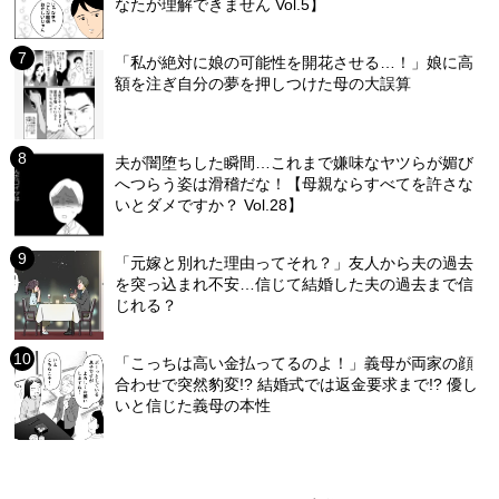
なたが理解できません Vol.5】
「私が絶対に娘の可能性を開花させる…！」娘に高
額を注ぎ自分の夢を押しつけた母の大誤算
夫が闇堕ちした瞬間…これまで嫌味なヤツらが媚び
へつらう姿は滑稽だな！【母親ならすべてを許さな
いとダメですか？ Vol.28】
「元嫁と別れた理由ってそれ？」友人から夫の過去
を突っ込まれ不安…信じて結婚した夫の過去まで信
じれる？
「こっちは高い金払ってるのよ！」義母が両家の顔
合わせで突然豹変!? 結婚式では返金要求まで!? 優し
いと信じた義母の本性