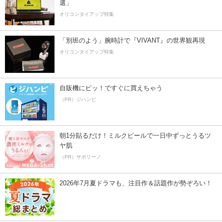
選」
オリコンタイアップ特集
「別班のよう」腕時計で『VIVANT』の世界観再現
オリコンタイアップ特集
自販機にピッ！ですぐに買えちゃう
（PR）ジハンピ
朝1分貼るだけ！ミルクピールで一日中ずっとうるツ
ヤ肌
（PR）サボリーノ
2026年7月夏ドラマも、注目作＆話題作が勢ぞろい！