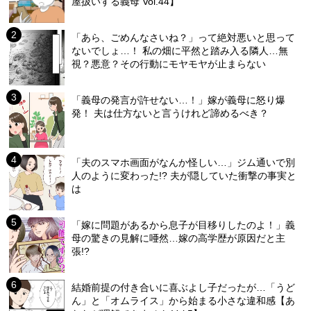
屋扱いする義母 Vol.44】
「あら、ごめんなさいね？」って絶対悪いと思って
ないでしょ…！ 私の畑に平然と踏み入る隣人…無
視？悪意？その行動にモヤモヤが止まらない
「義母の発言が許せない…！」嫁が義母に怒り爆
発！ 夫は仕方ないと言うけれど諦めるべき？
「夫のスマホ画面がなんか怪しい…」ジム通いで別
人のように変わった!? 夫が隠していた衝撃の事実と
は
「嫁に問題があるから息子が目移りしたのよ！」義
母の驚きの見解に唖然…嫁の高学歴が原因だと主
張!?
結婚前提の付き合いに喜ぶよし子だったが…「うど
ん」と「オムライス」から始まる小さな違和感【あ