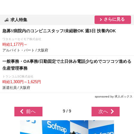
さらに見る
求人特集
急募!/病院内のコンビニスタッフ/未経験OK 週3日 扶養内OK
ワタキューセイモア株式会社
時給1,177円～
アルバイト・パート / 大阪府
一般事務・OA事務/日勤固定で土日休み電話少なめでコツコツ進める
生産管理事務
トランコムSC株式会社
時給1,300円～1,625円
派遣社員 / 大阪府
sponsored by 求人ボックス
9 / 9
前へ
次へ