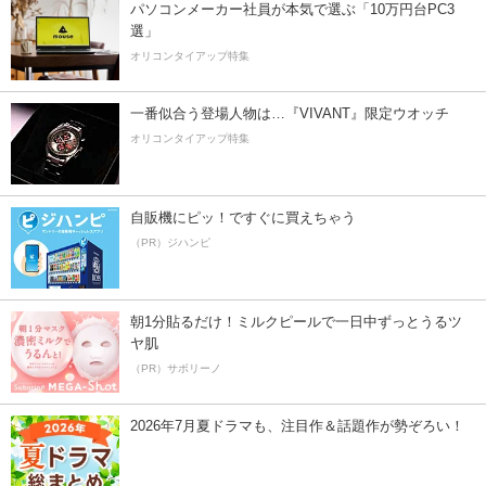
パソコンメーカー社員が本気で選ぶ「10万円台PC3
選」
オリコンタイアップ特集
一番似合う登場人物は…『VIVANT』限定ウオッチ
オリコンタイアップ特集
自販機にピッ！ですぐに買えちゃう
（PR）ジハンピ
朝1分貼るだけ！ミルクピールで一日中ずっとうるツ
ヤ肌
（PR）サボリーノ
2026年7月夏ドラマも、注目作＆話題作が勢ぞろい！