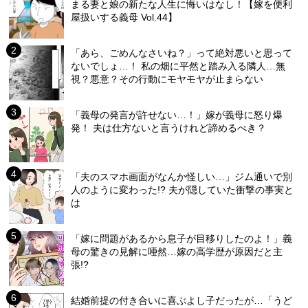
まる妻と娘の新たな人生に悔いはなし！【嫁を便利
屋扱いする義母 Vol.44】
「あら、ごめんなさいね？」って絶対悪いと思って
ないでしょ…！ 私の畑に平然と踏み入る隣人…無
視？悪意？その行動にモヤモヤが止まらない
「義母の発言が許せない…！」嫁が義母に怒り爆
発！ 夫は仕方ないと言うけれど諦めるべき？
「夫のスマホ画面がなんか怪しい…」ジム通いで別
人のように変わった!? 夫が隠していた衝撃の事実と
は
「嫁に問題があるから息子が目移りしたのよ！」義
母の驚きの見解に唖然…嫁の高学歴が原因だと主
張!?
結婚前提の付き合いに喜ぶよし子だったが…「うど