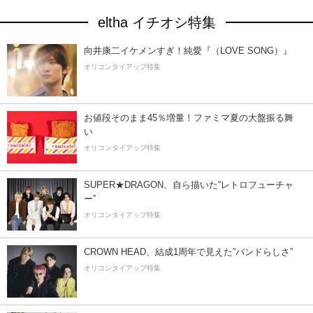
eltha イチオシ特集
向井康二イケメンすぎ！純愛『（LOVE SONG）』
オリコンタイアップ特集
お値段そのまま45％増量！ファミマ夏の大盤振る舞
い
オリコンタイアップ特集
SUPER★DRAGON、自ら描いた”レトロフューチャ
ー”
オリコンタイアップ特集
CROWN HEAD、結成1周年で見えた”バンドらしさ”
オリコンタイアップ特集