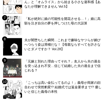
ん」と「オムライス」から始まる小さな違和感【あ
なたが理解できません Vol.5】
「私が絶対に娘の可能性を開花させる…！」娘に高
額を注ぎ自分の夢を押しつけた母の大誤算
夫が闇堕ちした瞬間…これまで嫌味なヤツらが媚び
へつらう姿は滑稽だな！【母親ならすべてを許さな
いとダメですか？ Vol.28】
「元嫁と別れた理由ってそれ？」友人から夫の過去
を突っ込まれ不安…信じて結婚した夫の過去まで信
じれる？
「こっちは高い金払ってるのよ！」義母が両家の顔
合わせで突然豹変!? 結婚式では返金要求まで!? 優し
いと信じた義母の本性