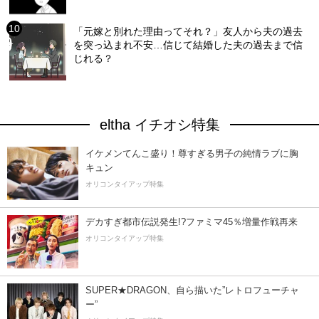
「元嫁と別れた理由ってそれ？」友人から夫の過去
を突っ込まれ不安…信じて結婚した夫の過去まで信
じれる？
eltha イチオシ特集
イケメンてんこ盛り！尊すぎる男子の純情ラブに胸
キュン
オリコンタイアップ特集
デカすぎ都市伝説発生!?ファミマ45％増量作戦再来
オリコンタイアップ特集
SUPER★DRAGON、自ら描いた”レトロフューチャ
ー”