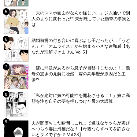
「夫のスマホ画面がなんか怪しい…」ジム通いで別
人のように変わった!? 夫が隠していた衝撃の事実と
は
結婚前提の付き合いに喜ぶよし子だったが…「うど
ん」と「オムライス」から始まる小さな違和感【あ
なたが理解できません Vol.5】
「嫁に問題があるから息子が目移りしたのよ！」義
母の驚きの見解に唖然…嫁の高学歴が原因だと主
張!?
「私が絶対に娘の可能性を開花させる…！」娘に高
額を注ぎ自分の夢を押しつけた母の大誤算
夫が闇堕ちした瞬間…これまで嫌味なヤツらが媚び
へつらう姿は滑稽だな！【母親ならすべてを許さな
いとダメですか？ Vol.28】