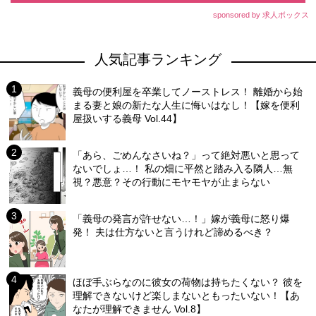
sponsored by 求人ボックス
人気記事ランキング
義母の便利屋を卒業してノーストレス！ 離婚から始
まる妻と娘の新たな人生に悔いはなし！【嫁を便利
屋扱いする義母 Vol.44】
「あら、ごめんなさいね？」って絶対悪いと思って
ないでしょ…！ 私の畑に平然と踏み入る隣人…無
視？悪意？その行動にモヤモヤが止まらない
「義母の発言が許せない…！」嫁が義母に怒り爆
発！ 夫は仕方ないと言うけれど諦めるべき？
ほぼ手ぶらなのに彼女の荷物は持ちたくない？ 彼を
理解できないけど楽しまないともったいない！【あ
なたが理解できません Vol.8】