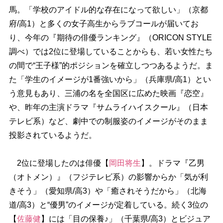
馬。「学校のアイドル的な存在になって欲しい」（京都
府/高1）と多くの女子高生からラブコールが届いてお
り、今年の『期待の俳優ランキング』（ORICON STYLE
調べ）では2位に登場していることからも、若い女性たち
の間で“王子様”的ポジションを確立しつつあるようだ。ま
た「学生のイメージが1番強いから」（兵庫県/高1）とい
う意見もあり、三浦の名を全国区に広めた映画『恋空』
、昨年の主演ドラマ『サムライハイスクール』（日本
テレビ系）など、劇中での制服姿のイメージがそのまま
投影されているようだ。
2位に登場したのは俳優【
岡田将生
】。ドラマ『乙男
（オトメン）』（フジテレビ系）の影響からか「気が利
きそう」（愛知県/高3）や「癒されそうだから」（北海
道/高3）と“優男”のイメージが定着している。続く3位の
【
佐藤健
】には「目の保養♪」（千葉県/高3）とビジュア