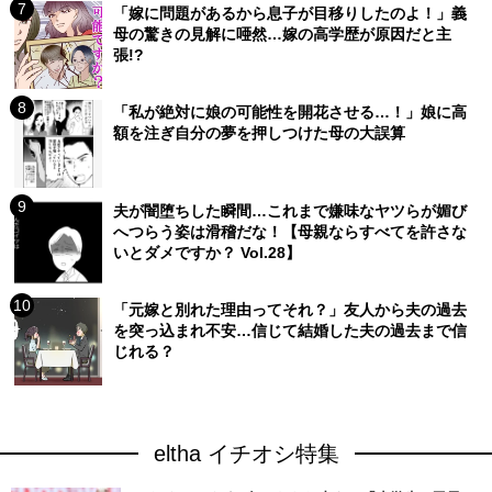
「嫁に問題があるから息子が目移りしたのよ！」義
母の驚きの見解に唖然…嫁の高学歴が原因だと主
張!?
「私が絶対に娘の可能性を開花させる…！」娘に高
額を注ぎ自分の夢を押しつけた母の大誤算
夫が闇堕ちした瞬間…これまで嫌味なヤツらが媚び
へつらう姿は滑稽だな！【母親ならすべてを許さな
いとダメですか？ Vol.28】
「元嫁と別れた理由ってそれ？」友人から夫の過去
を突っ込まれ不安…信じて結婚した夫の過去まで信
じれる？
eltha イチオシ特集