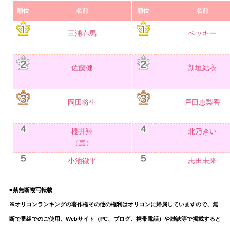
順位
名前
順位
名前
三浦春馬
ベッキー
佐藤健
新垣結衣
岡田将生
戸田恵梨香
櫻井翔
北乃きい
（
嵐
）
小池徹平
志田未来
■禁無断複写転載
※オリコンランキングの著作権その他の権利はオリコンに帰属していますので、無
断で番組でのご使用、Webサイト（PC、ブログ、携帯電話）や雑誌等で掲載すると