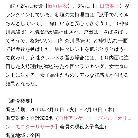
続く2位に女優【
新垣結衣
】、3位に【
戸田恵梨香
】が
ランクインしている。新垣の支持理由は「派手でなくき
ちんとしていて、一緒にいると安心できそう！」（神奈
川県/高3）と清潔感が高評価され、戸田は「さばさばし
てそうで、格好いい」（神奈川県/高3）と姉御肌な一面
で得票数を延ばした。男性タレントを選ぶときとはうっ
て変わり、女性タレントを選ぶ場合には、より内面に注
目した支持理由が挙がった今回のランキング。女性タレ
ントに対する、女子高生たちのリアルな好感度が伺える
結果となった。
【調査概要】
調査時期：2010年2月16日（火）～2月18日（木）
調査対象：合計300名（
自社アンケート・パネル【オリコ
ン・モニターリサーチ】
会員の現役女子高生）
調査地域：全国