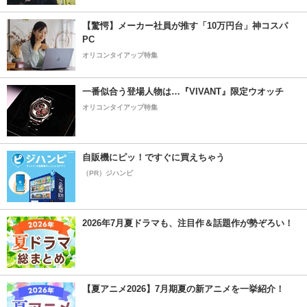
【驚愕】メーカー社員が推す「10万円台」神コスパ
PC
オリコンタイアップ特集
一番似合う登場人物は…『VIVANT』限定ウオッチ
オリコンタイアップ特集
自販機にピッ！ですぐに買えちゃう
（PR）ジハンピ
2026年7月夏ドラマも、注目作＆話題作が勢ぞろい！
【夏アニメ2026】7月期夏の新アニメを一挙紹介！