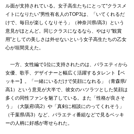
ル面が支持されている。女子高生たちにとって“クラスメ
イトになりたい”男性有名人のTOP3は、「いてくれるだ
けで、毎日が楽しくなりそう」（神奈川県/高3）という
意見がほとんど。同じクラスになるなら、やはり“観賞
用”としての美しさは外せないという女子高生たちの乙女
心が垣間見えた。
一方、女性編で1位に支持されたのは、バラエティから
女優、歌手、デザイナーと幅広く活躍するタレント【ベ
ッキー】。「一緒にいるだけで笑顔になれる」（青森県/
高1）という意見が大半で、彼女のハツラツとした笑顔は
多くの同性ファンを魅了している。また「性格が良さそ
う」（大阪府/高2）や「真剣に相談にのってくれそう」
（千葉県/高3）など、バラエティ番組などで見るベッキ
ーの人柄に好感が寄せられた。