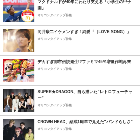
マクドナルドが40年にわたり支える「小学生の甲子
園」
オリコンタイアップ特集
向井康二イケメンすぎ！純愛『（LOVE SONG）』
オリコンタイアップ特集
デカすぎ都市伝説発生!?ファミマ45％増量作戦再来
オリコンタイアップ特集
SUPER★DRAGON、自ら描いた”レトロフューチャ
ー”
オリコンタイアップ特集
CROWN HEAD、結成1周年で見えた”バンドらしさ”
オリコンタイアップ特集