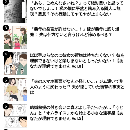
「あら、ごめんなさいね？」って絶対悪いと思って
ないでしょ…！ 私の畑に平然と踏み入る隣人…無
視？悪意？その行動にモヤモヤが止まらない
「義母の発言が許せない…！」嫁が義母に怒り爆
発！ 夫は仕方ないと言うけれど諦めるべき？
ほぼ手ぶらなのに彼女の荷物は持ちたくない？ 彼を
理解できないけど楽しまないともったいない！【あ
なたが理解できません Vol.8】
「夫のスマホ画面がなんか怪しい…」ジム通いで別
人のように変わった!? 夫が隠していた衝撃の事実と
は
結婚前提の付き合いに喜ぶよし子だったが…「うど
ん」と「オムライス」から始まる小さな違和感【あ
なたが理解できません Vol.5】