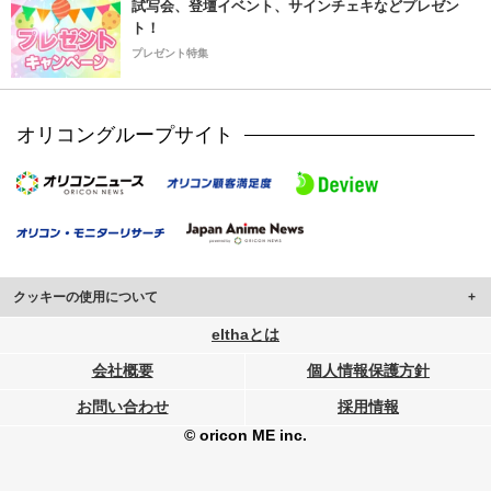
試写会、登壇イベント、サインチェキなどプレゼン
ト！
プレゼント特集
オリコングループサイト
クッキーの使用について
このサイトでは Cookie を使用して、ユーザーに合わせたコンテンツや広告の
elthaとは
表示、ソーシャル メディア機能の提供、広告の表示回数やクリック数の測定を
会社概要
個人情報保護方針
行っています。
また、ユーザーによるサイトの利用状況についても情報を収集し、ソーシャル
お問い合わせ
採用情報
メディアや広告配信、データ解析の各パートナーに提供しています。
各パートナーは、この情報とユーザーが各パートナーに提供した他の情報や、
© oricon ME inc.
ユーザーが各パートナーのサービスを使用したときに収集した他の情報を組み
合わせて使用することがあります。