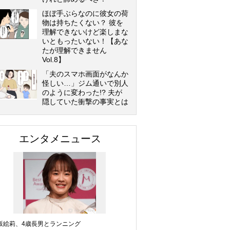
ほぼ手ぶらなのに彼女の荷
物は持ちたくない？ 彼を
理解できないけど楽しまな
いともったいない！【あな
たが理解できません
Vol.8】
「夫のスマホ画面がなんか
怪しい…」ジム通いで別人
のように変わった!? 夫が
隠していた衝撃の事実とは
エンタメニュース
坂絵莉、4歳長男とランニング