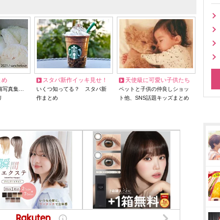
とめ
スタバ新作イッキ見せ！
天使級に可愛い子供たち
猫写真集…
いくつ知ってる？ スタバ新
ペットと子供の仲良しショッ
リ
作まとめ
ト他、SNS話題キッズまとめ