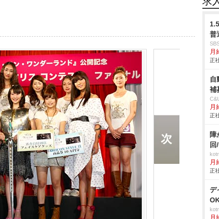
求
1
普
S
月給
正社
自
補
C
月
正社
障
回
ko
月
正社
デ
O
ko
月