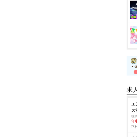
求
エ
ス
株
年
正社