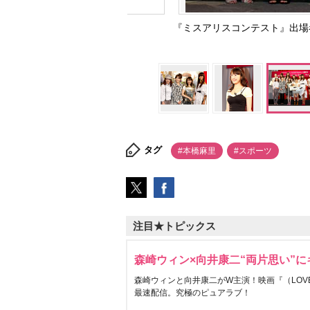
『ミスアリスコンテスト』出場者
タグ
#本橋麻里
#スポーツ
注目★トピックス
森崎ウィン×向井康二“両片思い”
森崎ウィンと向井康二がW主演！映画『（LOVE S
最速配信。究極のピュアラブ！