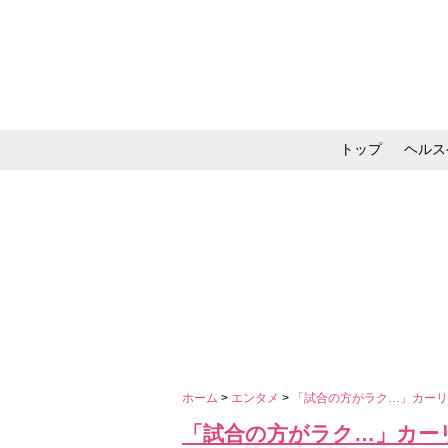
トップ
ヘルス
メイク・コスメ・スキ
ホーム
>
エンタメ
>
「試合の方がラク…」カー
「試合の方がラク…」カー