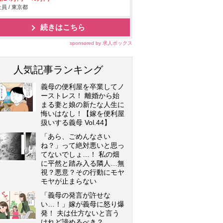
員 / 東京都
続きはこちら
sponsored by 求人ボックス
人気記事ランキング
義母の便利屋を卒業してノ
ーストレス！ 離婚から始
まる妻と娘の新たな人生に
悔いはなし！【嫁を便利屋
扱いする義母 Vol.44】
「あら、ごめんなさい
ね？」って絶対悪いと思っ
てないでしょ…！ 私の畑
に平然と踏み入る隣人…無
視？悪意？その行動にモヤ
モヤが止まらない
「義母の発言が許せな
い…！」嫁が義母に怒り爆
発！ 夫は仕方ないと言う
けれど諦めるべき？