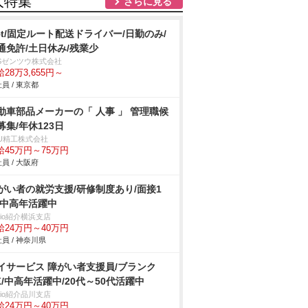
人特集
さらに見る
.5t/固定ルート配送ドライバー/日勤のみ/
通免許/土日休み/残業少
BSゼンツウ株式会社
28万3,655円～
員 / 東京都
動車部品メーカーの「 人事 」 管理職候
募集/年休123日
&U精工株式会社
給45万円～75万円
員 / 大阪府
がい者の就労支援/研修制度あり/面接1
/中高年活躍中
trio紹介横浜支店
給24万円～40万円
員 / 神奈川県
イサービス 障がい者支援員/ブランク
K/中高年活躍中/20代～50代活躍中
trio紹介品川支店
給24万円～40万円