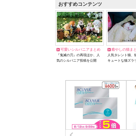
おすすめコンテンツ
可愛いシルバニアまとめ
癒やしの猫ま
『鬼滅の刃』の再現ほか、人
人気タレント猫、
気のシルバニア投稿を公開
キュートな猫ズラ