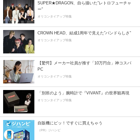
SUPER★DRAGON、自ら描いた”レトロフューチャ
ー”
オリコンタイアップ特集
CROWN HEAD、結成1周年で見えた”バンドらしさ”
オリコンタイアップ特集
【驚愕】メーカー社員が推す「10万円台」神コスパ
PC
オリコンタイアップ特集
「別班のよう」腕時計で『VIVANT』の世界観再現
オリコンタイアップ特集
自販機にピッ！ですぐに買えちゃう
（PR）ジハンピ