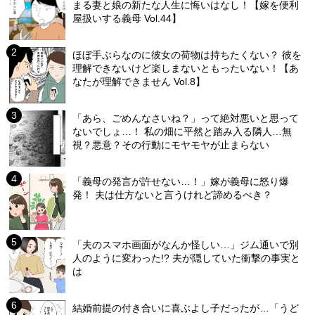
まる妻と娘の新たな人生に悔いはなし！【嫁を便利
屋扱いする義母 Vol.44】
ほぼ手ぶらなのに彼女の荷物は持ちたくない？ 彼を
理解できないけど楽しまないともったいない！【あ
なたが理解できません Vol.8】
「あら、ごめんなさいね？」って絶対悪いと思って
ないでしょ…！ 私の畑に平然と踏み入る隣人…無
視？悪意？その行動にモヤモヤが止まらない
「義母の発言が許せない…！」嫁が義母に怒り爆
発！ 夫は仕方ないと言うけれど諦めるべき？
「夫のスマホ画面がなんか怪しい…」ジム通いで別
人のように変わった!? 夫が隠していた衝撃の事実と
は
結婚前提の付き合いに喜ぶよし子だったが…「うど