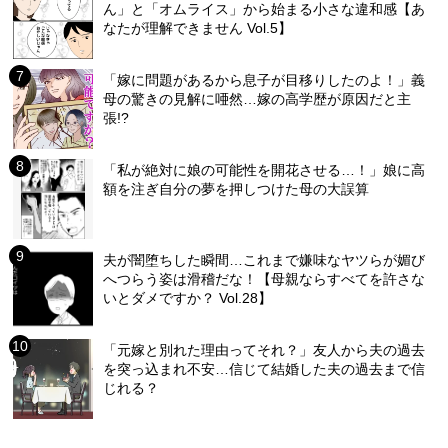
ん」と「オムライス」から始まる小さな違和感【あ
なたが理解できません Vol.5】
「嫁に問題があるから息子が目移りしたのよ！」義
母の驚きの見解に唖然…嫁の高学歴が原因だと主
張!?
「私が絶対に娘の可能性を開花させる…！」娘に高
額を注ぎ自分の夢を押しつけた母の大誤算
夫が闇堕ちした瞬間…これまで嫌味なヤツらが媚び
へつらう姿は滑稽だな！【母親ならすべてを許さな
いとダメですか？ Vol.28】
「元嫁と別れた理由ってそれ？」友人から夫の過去
を突っ込まれ不安…信じて結婚した夫の過去まで信
じれる？