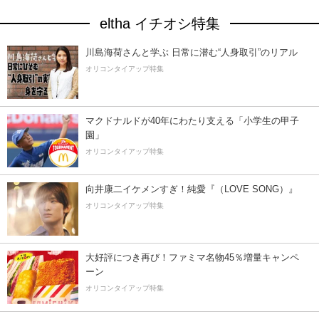
eltha イチオシ特集
川島海荷さんと学ぶ 日常に潜む“人身取引”のリアル
オリコンタイアップ特集
マクドナルドが40年にわたり支える「小学生の甲子
園」
オリコンタイアップ特集
向井康二イケメンすぎ！純愛『（LOVE SONG）』
オリコンタイアップ特集
大好評につき再び！ファミマ名物45％増量キャンペ
ーン
オリコンタイアップ特集