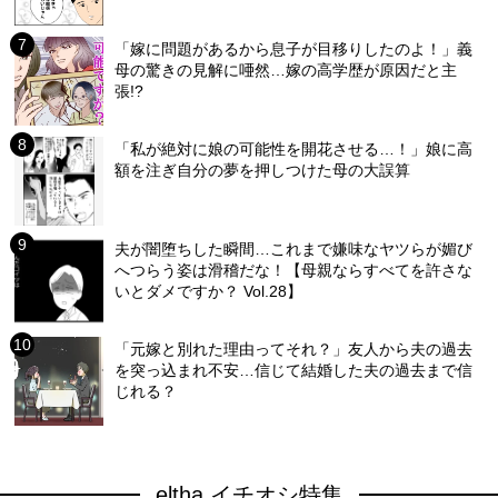
「嫁に問題があるから息子が目移りしたのよ！」義
母の驚きの見解に唖然…嫁の高学歴が原因だと主
張!?
「私が絶対に娘の可能性を開花させる…！」娘に高
額を注ぎ自分の夢を押しつけた母の大誤算
夫が闇堕ちした瞬間…これまで嫌味なヤツらが媚び
へつらう姿は滑稽だな！【母親ならすべてを許さな
いとダメですか？ Vol.28】
「元嫁と別れた理由ってそれ？」友人から夫の過去
を突っ込まれ不安…信じて結婚した夫の過去まで信
じれる？
eltha イチオシ特集