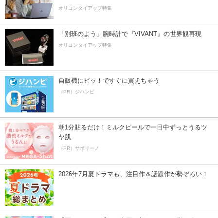
オリコンタイアップ特集
「別班のよう」腕時計で『VIVANT』の世界観再現
オリコンタイアップ特集
自販機にピッ！ですぐに買えちゃう
（PR）ジハンピ
朝1分貼るだけ！ミルクピールで一日中ずっとうるツ
ヤ肌
（PR）サボリーノ
2026年7月夏ドラマも、注目作＆話題作が勢ぞろい！