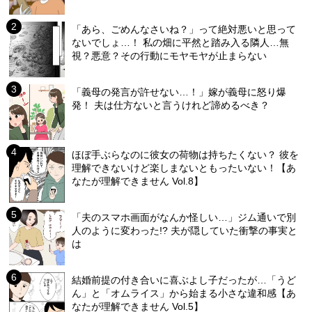
「あら、ごめんなさいね？」って絶対悪いと思って
ないでしょ…！ 私の畑に平然と踏み入る隣人…無
視？悪意？その行動にモヤモヤが止まらない
「義母の発言が許せない…！」嫁が義母に怒り爆
発！ 夫は仕方ないと言うけれど諦めるべき？
ほぼ手ぶらなのに彼女の荷物は持ちたくない？ 彼を
理解できないけど楽しまないともったいない！【あ
なたが理解できません Vol.8】
「夫のスマホ画面がなんか怪しい…」ジム通いで別
人のように変わった!? 夫が隠していた衝撃の事実と
は
結婚前提の付き合いに喜ぶよし子だったが…「うど
ん」と「オムライス」から始まる小さな違和感【あ
なたが理解できません Vol.5】