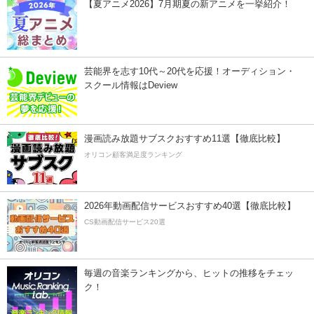
【夏アニメ2026】7月期夏の新アニメを一挙紹介！
芸能界を志す10代～20代を応援！オーディション・
スクール情報はDeview
漫画読み放題サブスクおすすめ11選【徹底比較】
オリコン顧客満足度ランキング
2026年動画配信サービスおすすめ40選【徹底比較】
CS動画配信サービス20選
毎週の音楽ランキングから、ヒットの推移をチェッ
ク！