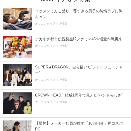
イケメンてんこ盛り！尊すぎる男子の純情ラブに胸
キュン
オリコンタイアップ特集
デカすぎ都市伝説発生!?ファミマ45％増量作戦再来
オリコンタイアップ特集
SUPER★DRAGON、自ら描いた”レトロフューチャ
ー”
オリコンタイアップ特集
CROWN HEAD、結成1周年で見えた”バンドらしさ”
オリコンタイアップ特集
【驚愕】メーカー社員が推す「10万円台」神コスパ
PC