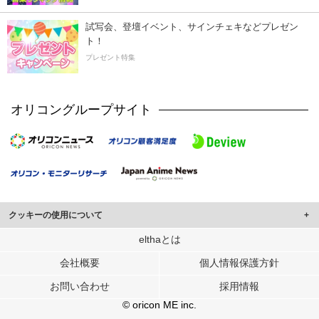
試写会、登壇イベント、サインチェキなどプレゼン
ト！
プレゼント特集
オリコングループサイト
クッキーの使用について
このサイトでは Cookie を使用して、ユーザーに合わせたコンテンツや広告の
elthaとは
表示、ソーシャル メディア機能の提供、広告の表示回数やクリック数の測定を
会社概要
個人情報保護方針
行っています。
また、ユーザーによるサイトの利用状況についても情報を収集し、ソーシャル
お問い合わせ
採用情報
メディアや広告配信、データ解析の各パートナーに提供しています。
各パートナーは、この情報とユーザーが各パートナーに提供した他の情報や、
© oricon ME inc.
ユーザーが各パートナーのサービスを使用したときに収集した他の情報を組み