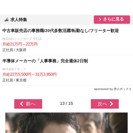
さらに見る
求人特集
中古車販売店の事務職/20代多数活躍/転勤なし/フリーター歓迎
株式会社ジョブカーズ 守口店
月給21万円～22万円
正社員 / 大阪府
半導体メーカーの「人事事務」完全週休2日制
株式会社テセック
月給22万5,500円～31万3,850円
正社員 / 東京都
sponsored by 求人ボックス
13 / 15
前へ
次へ