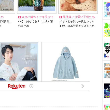
とめ
スタバ新作イッキ見せ！
天使級に可愛い子供たち
猫写真集…
いくつ知ってる？ スタバ新
ペットと子供の仲良しショッ
リ
作まとめ
ト他、SNS話題キッズまとめ