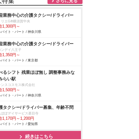
人特集
さらに見る
迎業務中心の介護タクシー/ドライバー
リエGift横須賀中央
1,300円～
バイト・パート / 神奈川県
迎業務中心の介護タクシー/ドライバー
ロンデイ八王子
1,350円～
バイト・パート / 東京都
べるシフト 残業ほぼ無し 調整事務みな
みらい駅
ランスコスモス株式会社
1,500円～
バイト・パート / 神奈川県
護タクシー/ドライバー募集、年齢不問
んぽぽデイサービス甚目寺
1,170円～1,200円
バイト・パート / 愛知県
続きはこちら