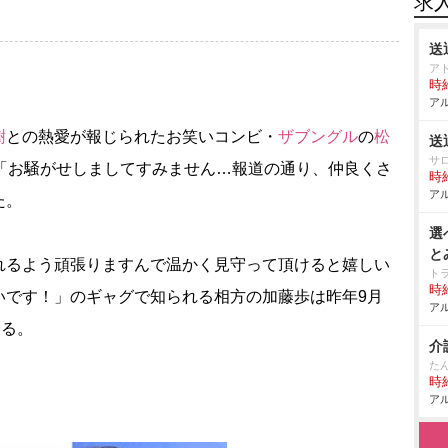
求
送
アト
時給
アル
樹
との熱愛が報じられたお笑いコンビ・
ザブングル
の
松
送
サ
で「お騒がせしましてすみません…報道の通り、仲良くさ
時給
アル
た。
選
と
るよう頑張りますんで温かく見守って頂けると嬉しい
ト
時給
いです！」のギャグで知られる相方の加藤歩は昨年9月
アル
いる。
介
た
時給
アル