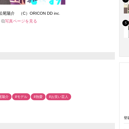
陽介 （C）ORICON DD inc.
写真ページを見る
尾陽介
#モデル
#熱愛
#お笑い芸人
登