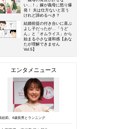
い…！」嫁が義母に怒り爆
発！ 夫は仕方ないと言う
けれど諦めるべき？
結婚前提の付き合いに喜ぶ
よし子だったが…「うど
ん」と「オムライス」から
始まる小さな違和感【あな
たが理解できません
Vol.5】
エンタメニュース
坂絵莉、4歳長男とランニング