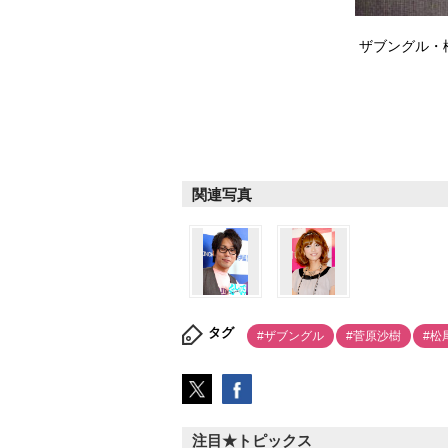
ザブングル・松尾
関連写真
タグ
#ザブングル
#菅原沙樹
#松
注目★トピックス