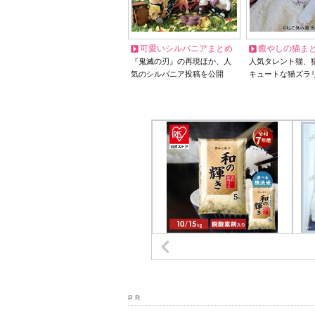
可愛いシルバニアまとめ
癒やしの猫ま
『鬼滅の刃』の再現ほか、人
人気タレント猫、
気のシルバニア投稿を公開
キュートな猫ズラ
P R