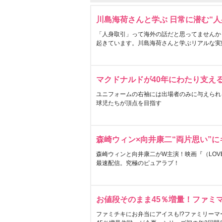
川島海荷さんと学ぶ 日常に潜む“人
「人身取引」って海外の話だと思ってませんか
起きています。川島海荷さんと学ぶリアルな実
マクドナルドが40年にわたり支え
ユニフォームの右袖には出場者のみに与えられ
球児たちが頂点を目指す
森崎ウィン×向井康二“両片思い”
森崎ウィンと向井康二がW主演！映画『（LOVE S
最速配信。究極のピュアラブ！
お値段そのまま45％増量！ファミ
ファミチキにお弁当にアイスも!?ファミリーマ