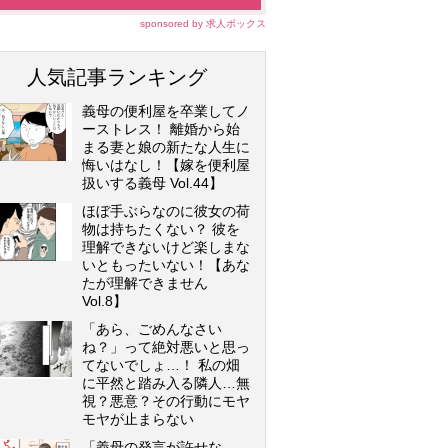
sponsored by 求人ボックス
人気記事ランキング
義母の便利屋を卒業してノ
ーストレス！ 離婚から始
まる妻と娘の新たな人生に
悔いはなし！【嫁を便利屋
扱いする義母 Vol.44】
ほぼ手ぶらなのに彼女の荷
物は持ちたくない？ 彼を
理解できないけど楽しまな
いともったいない！【あな
たが理解できません
Vol.8】
「あら、ごめんなさい
ね？」って絶対悪いと思っ
てないでしょ…！ 私の畑
に平然と踏み入る隣人…無
視？悪意？その行動にモヤ
モヤが止まらない
「義母の発言が許せな