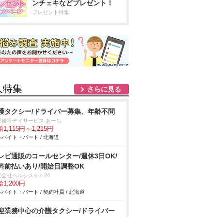
ンチェキなどプレゼント！
プレゼント特集
人特集
さらに見る
護タクシー/ドライバー募集、年齢不問
課後等デイサービス あーち
1,115円～1,215円
バイト・パート / 北海道
レビ通販のコールセンター/週休3日OK/
料前払いあり/開始日調整OK
式会社ベルシステム24
1,200円
バイト・パート / 契約社員 / 北海道
迎業務中心の介護タクシー/ドライバー