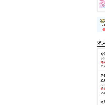
求
介
放
時給
アル
テ
給
株
時給
アル
送