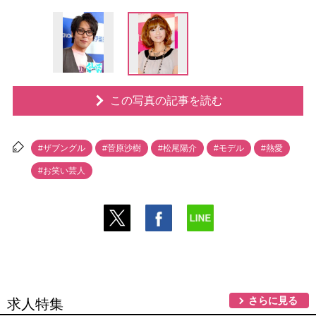
この写真の記事を読む
#ザブングル
#菅原沙樹
#松尾陽介
#モデル
#熱愛
#お笑い芸人
さらに見る
求人特集