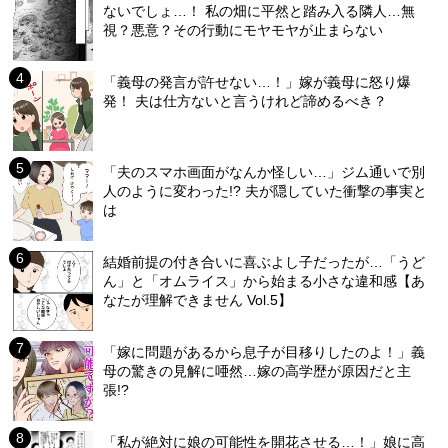
ないでしょ…！ 私の畑に平然と踏み入る隣人…無
視？悪意？その行動にモヤモヤが止まらない
「義母の発言が許せない…！」嫁が義母に怒り爆
発！ 夫は仕方ないと言うけれど諦めるべき？
「夫のスマホ画面がなんか怪しい…」ジム通いで別
人のように変わった!? 夫が隠していた衝撃の事実と
は
結婚前提の付き合いに喜ぶよし子だったが…「うど
ん」と「オムライス」から始まる小さな違和感【あ
なたが理解できません Vol.5】
「嫁に問題があるから息子が目移りしたのよ！」義
母の驚きの見解に唖然…嫁の高学歴が原因だと主
張!?
「私が絶対に娘の可能性を開花させる…！」娘に高