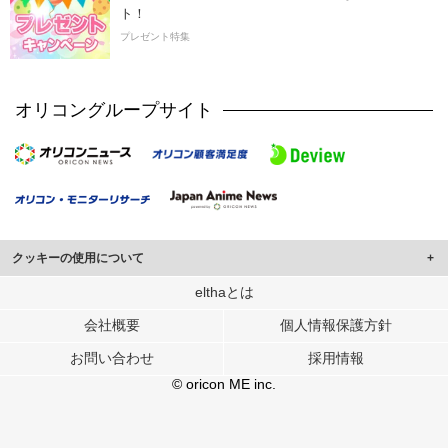
ト！
プレゼント特集
オリコングループサイト
クッキーの使用について
このサイトでは Cookie を使用して、ユーザーに合わせたコンテンツや広告の
elthaとは
表示、ソーシャル メディア機能の提供、広告の表示回数やクリック数の測定を
会社概要
個人情報保護方針
行っています。
また、ユーザーによるサイトの利用状況についても情報を収集し、ソーシャル
お問い合わせ
採用情報
メディアや広告配信、データ解析の各パートナーに提供しています。
各パートナーは、この情報とユーザーが各パートナーに提供した他の情報や、
© oricon ME inc.
ユーザーが各パートナーのサービスを使用したときに収集した他の情報を組み
合わせて使用することがあります。