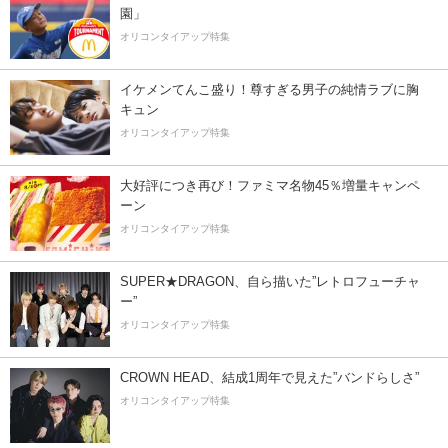
園」
オリコンタイアップ特集
イケメンてんこ盛り！尊すぎる男子の純情ラブに胸
キュン
オリコンタイアップ特集
大好評につき再び！ファミマ名物45％増量キャンペ
ーン
オリコンタイアップ特集
SUPER★DRAGON、自ら描いた”レトロフューチャ
ー”
オリコンタイアップ特集
CROWN HEAD、結成1周年で見えた”バンドらしさ”
オリコンタイアップ特集