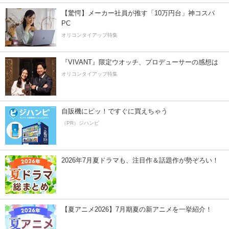
【驚愕】メーカー社員が推す「10万円台」神コスパ
PC
オリコンタイアップ特集
『VIVANT』限定ウオッチ、プロデューサーの感想は
オリコンタイアップ特集
自販機にピッ！ですぐに買えちゃう
（PR）ジハンピ
2026年7月夏ドラマも、注目作＆話題作が勢ぞろい！
【夏アニメ2026】7月期夏の新アニメを一挙紹介！