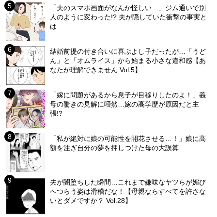
「夫のスマホ画面がなんか怪しい…」ジム通いで別
人のように変わった!? 夫が隠していた衝撃の事実と
は
結婚前提の付き合いに喜ぶよし子だったが…「うど
ん」と「オムライス」から始まる小さな違和感【あ
なたが理解できません Vol.5】
「嫁に問題があるから息子が目移りしたのよ！」義
母の驚きの見解に唖然…嫁の高学歴が原因だと主
張!?
「私が絶対に娘の可能性を開花させる…！」娘に高
額を注ぎ自分の夢を押しつけた母の大誤算
夫が闇堕ちした瞬間…これまで嫌味なヤツらが媚び
へつらう姿は滑稽だな！【母親ならすべてを許さな
いとダメですか？ Vol.28】