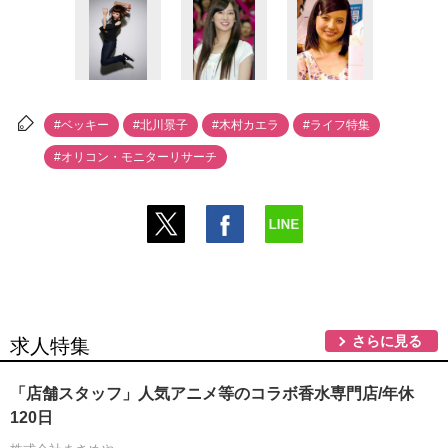
#ベッキー
#北川景子
#木村カエラ
#ライフ特集
#オリコン・モニターリサーチ
さらに見る
求人特集
「店舗スタッフ」人気アニメ等のコラボ香水専門店/年休
120日