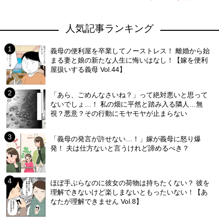
人気記事ランキング
義母の便利屋を卒業してノーストレス！ 離婚から始
まる妻と娘の新たな人生に悔いはなし！【嫁を便利
屋扱いする義母 Vol.44】
「あら、ごめんなさいね？」って絶対悪いと思って
ないでしょ…！ 私の畑に平然と踏み入る隣人…無
視？悪意？その行動にモヤモヤが止まらない
「義母の発言が許せない…！」嫁が義母に怒り爆
発！ 夫は仕方ないと言うけれど諦めるべき？
ほぼ手ぶらなのに彼女の荷物は持ちたくない？ 彼を
理解できないけど楽しまないともったいない！【あ
なたが理解できません Vol.8】