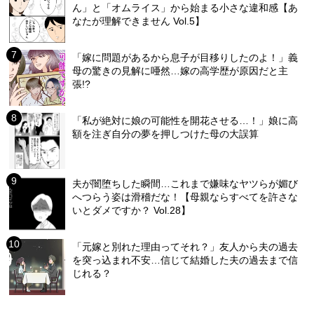
ん」と「オムライス」から始まる小さな違和感【あ
なたが理解できません Vol.5】
「嫁に問題があるから息子が目移りしたのよ！」義
母の驚きの見解に唖然…嫁の高学歴が原因だと主
張!?
「私が絶対に娘の可能性を開花させる…！」娘に高
額を注ぎ自分の夢を押しつけた母の大誤算
夫が闇堕ちした瞬間…これまで嫌味なヤツらが媚び
へつらう姿は滑稽だな！【母親ならすべてを許さな
いとダメですか？ Vol.28】
「元嫁と別れた理由ってそれ？」友人から夫の過去
を突っ込まれ不安…信じて結婚した夫の過去まで信
じれる？