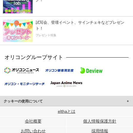
試写会、登壇イベント、サインチェキなどプレゼン
ト！
プレゼント特集
オリコングループサイト
クッキーの使用について
このサイトでは Cookie を使用して、ユーザーに合わせたコンテンツや広告の
elthaとは
表示、ソーシャル メディア機能の提供、広告の表示回数やクリック数の測定を
会社概要
個人情報保護方針
行っています。
また、ユーザーによるサイトの利用状況についても情報を収集し、ソーシャル
お問い合わせ
採用情報
メディアや広告配信、データ解析の各パートナーに提供しています。