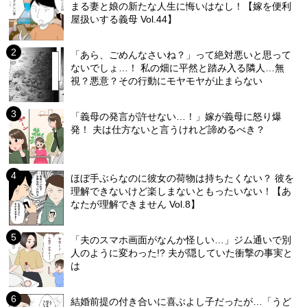
まる妻と娘の新たな人生に悔いはなし！【嫁を便利
屋扱いする義母 Vol.44】
「あら、ごめんなさいね？」って絶対悪いと思って
ないでしょ…！ 私の畑に平然と踏み入る隣人…無
視？悪意？その行動にモヤモヤが止まらない
「義母の発言が許せない…！」嫁が義母に怒り爆
発！ 夫は仕方ないと言うけれど諦めるべき？
ほぼ手ぶらなのに彼女の荷物は持ちたくない？ 彼を
理解できないけど楽しまないともったいない！【あ
なたが理解できません Vol.8】
「夫のスマホ画面がなんか怪しい…」ジム通いで別
人のように変わった!? 夫が隠していた衝撃の事実と
は
結婚前提の付き合いに喜ぶよし子だったが…「うど