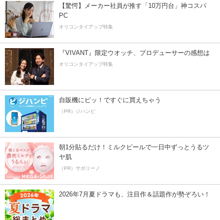
【驚愕】メーカー社員が推す「10万円台」神コスパ
PC
オリコンタイアップ特集
『VIVANT』限定ウオッチ、プロデューサーの感想は
オリコンタイアップ特集
自販機にピッ！ですぐに買えちゃう
（PR）ジハンピ
朝1分貼るだけ！ミルクピールで一日中ずっとうるツ
ヤ肌
（PR）サボリーノ
2026年7月夏ドラマも、注目作＆話題作が勢ぞろい！