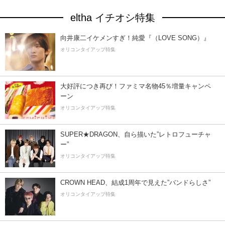
eltha イチオシ特集
向井康二イケメンすぎ！純愛『（LOVE SONG）』
オリコンタイアップ特集
大好評につき再び！ファミマ名物45％増量キャンペ
ーン
オリコンタイアップ特集
SUPER★DRAGON、自ら描いた”レトロフューチャ
ー”
オリコンタイアップ特集
CROWN HEAD、結成1周年で見えた”バンドらしさ”
オリコンタイアップ特集