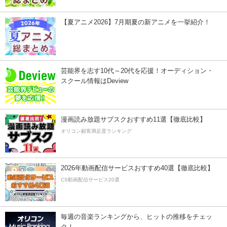
【夏アニメ2026】7月期夏の新アニメを一挙紹介！
芸能界を志す10代～20代を応援！オーディション・
スクール情報はDeview
漫画読み放題サブスクおすすめ11選【徹底比較】
オリコン顧客満足度ランキング
2026年動画配信サービスおすすめ40選【徹底比較】
CS動画配信サービス20選
毎週の音楽ランキングから、ヒットの推移をチェッ
ク！