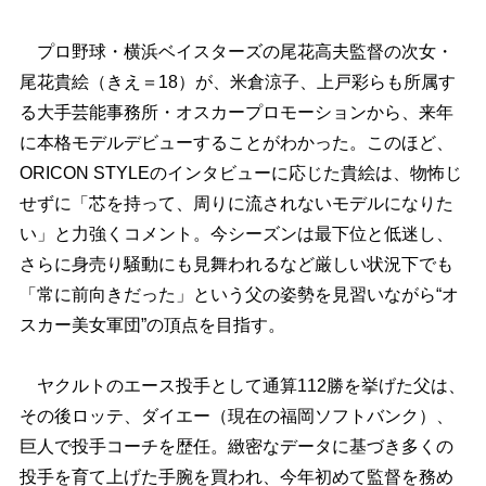
プロ野球・横浜ベイスターズの尾花高夫監督の次女・
尾花貴絵（きえ＝18）が、米倉涼子、上戸彩らも所属す
る大手芸能事務所・オスカープロモーションから、来年
に本格モデルデビューすることがわかった。このほど、
ORICON STYLEのインタビューに応じた貴絵は、物怖じ
せずに「芯を持って、周りに流されないモデルになりた
い」と力強くコメント。今シーズンは最下位と低迷し、
さらに身売り騒動にも見舞われるなど厳しい状況下でも
「常に前向きだった」という父の姿勢を見習いながら“オ
スカー美女軍団”の頂点を目指す。
ヤクルトのエース投手として通算112勝を挙げた父は、
その後ロッテ、ダイエー（現在の福岡ソフトバンク）、
巨人で投手コーチを歴任。緻密なデータに基づき多くの
投手を育て上げた手腕を買われ、今年初めて監督を務め