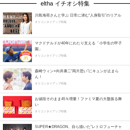
eltha イチオシ特集
川島海荷さんと学ぶ 日常に潜む“人身取引”のリアル
オリコンタイアップ特集
マクドナルドが40年にわたり支える「小学生の甲子
園」
オリコンタイアップ特集
森崎ウィン×向井康二“両片思い”にキュンが止まら
ん！
オリコンタイアップ特集
お値段そのまま45％増量！ファミマ夏の大盤振る舞
い
オリコンタイアップ特集
SUPER★DRAGON、自ら描いた”レトロフューチャ