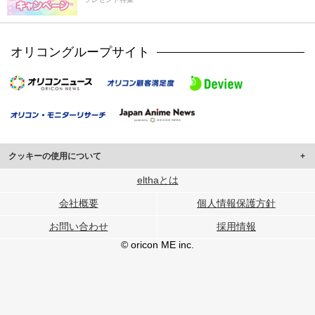
オリコングループサイト
クッキーの使用について
このサイトでは Cookie を使用して、ユーザーに合わせたコンテンツや広告の
elthaとは
表示、ソーシャル メディア機能の提供、広告の表示回数やクリック数の測定を
会社概要
個人情報保護方針
行っています。
また、ユーザーによるサイトの利用状況についても情報を収集し、ソーシャル
お問い合わせ
採用情報
メディアや広告配信、データ解析の各パートナーに提供しています。
各パートナーは、この情報とユーザーが各パートナーに提供した他の情報や、
© oricon ME inc.
ユーザーが各パートナーのサービスを使用したときに収集した他の情報を組み
合わせて使用することがあります。