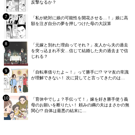
反撃なるか？
「私が絶対に娘の可能性を開花させる…！」娘に高
額を注ぎ自分の夢を押しつけた母の大誤算
「元嫁と別れた理由ってそれ？」友人から夫の過去
を突っ込まれ不安…信じて結婚した夫の過去まで信
じれる？
「自転車借りたよ～！」って勝手に!? ママ友の常識
が理解できない！ 次に貸してと言ってきたのは…
「育休中でしょ？手伝って！」嫁を好き勝手使う義
母のお願いを断りたい！ 頼みの綱の夫はまさかの無
関心!? 自体は最悪の結末に…