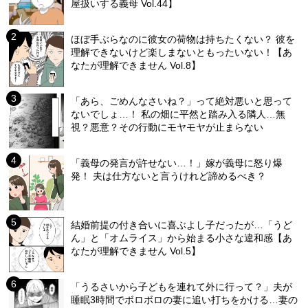
屋扱いする義母 Vol.44】
ほぼ手ぶらなのに彼女の荷物は持ちたくない？ 彼を
理解できないけど楽しまないともったいない！【あ
なたが理解できません Vol.8】
「あら、ごめんなさいね？」って絶対悪いと思って
ないでしょ…！ 私の畑に平然と踏み入る隣人…無
視？悪意？その行動にモヤモヤが止まらない
「義母の発言が許せない…！」嫁が義母に怒り爆
発！ 夫は仕方ないと言うけれど諦めるべき？
結婚前提の付き合いに喜ぶよし子だったが…「うど
ん」と「オムライス」から始まる小さな違和感【あ
なたが理解できません Vol.5】
「うるさいから子どもを連れて外に行って？」夫が
睡眠3時間でボロボロの妻に追い打ちをかける…妻の