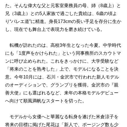
た。そんな偉大な父と元客室乗務員の母、姉（8歳上）と
兄（3歳上）との5人家族で過ごした貴絵は、6歳の頃よ
り“バレエ道”に精進。身長173cmの長い手足を存分に生か
し、現在でも舞台上で表現力を磨き続けている。
転機が訪れたのは、高校3年生となった今夏。中学時代
にも「1度声をかけられた」という同事務所のスカウトマ
ンに呼び止められた。これをきっかけに、大学受験など
「将来のことを熟考した」上で、モデルになることを決
意。今年10月には、石川・金沢市で行われた新人モデル
のオーディションで、グランプリを獲得。金沢市の『親
善大使』にも選ばれるなど、来年の本格モデルデビュー
へ向けて順風満帆なスタートを切った。
モデルから女優へと華麗なる転身を遂げた米倉涼子を
将来の目標に掲げた尾花は「新人で、ポージング数も少