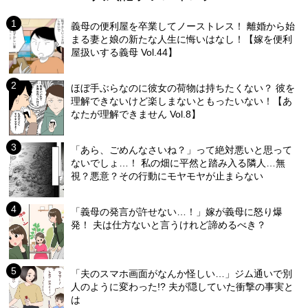
義母の便利屋を卒業してノーストレス！ 離婚から始
まる妻と娘の新たな人生に悔いはなし！【嫁を便利
屋扱いする義母 Vol.44】
ほぼ手ぶらなのに彼女の荷物は持ちたくない？ 彼を
理解できないけど楽しまないともったいない！【あ
なたが理解できません Vol.8】
「あら、ごめんなさいね？」って絶対悪いと思って
ないでしょ…！ 私の畑に平然と踏み入る隣人…無
視？悪意？その行動にモヤモヤが止まらない
「義母の発言が許せない…！」嫁が義母に怒り爆
発！ 夫は仕方ないと言うけれど諦めるべき？
「夫のスマホ画面がなんか怪しい…」ジム通いで別
人のように変わった!? 夫が隠していた衝撃の事実と
は