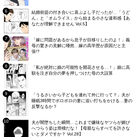
結婚前提の付き合いに喜ぶよし子だったが…「うど
ん」と「オムライス」から始まる小さな違和感【あ
なたが理解できません Vol.5】
「嫁に問題があるから息子が目移りしたのよ！」義
母の驚きの見解に唖然…嫁の高学歴が原因だと主
張!?
「私が絶対に娘の可能性を開花させる…！」娘に高
額を注ぎ自分の夢を押しつけた母の大誤算
「うるさいから子どもを連れて外に行って？」夫が
睡眠3時間でボロボロの妻に追い打ちをかける…妻の
反撃なるか？
夫が闇堕ちした瞬間…これまで嫌味なヤツらが媚び
へつらう姿は滑稽だな！【母親ならすべてを許さな
いとダメですか？ Vol.28】