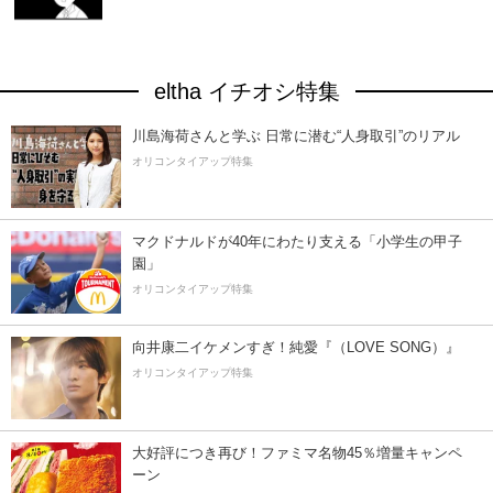
eltha イチオシ特集
川島海荷さんと学ぶ 日常に潜む“人身取引”のリアル
オリコンタイアップ特集
マクドナルドが40年にわたり支える「小学生の甲子
園」
オリコンタイアップ特集
向井康二イケメンすぎ！純愛『（LOVE SONG）』
オリコンタイアップ特集
大好評につき再び！ファミマ名物45％増量キャンペ
ーン