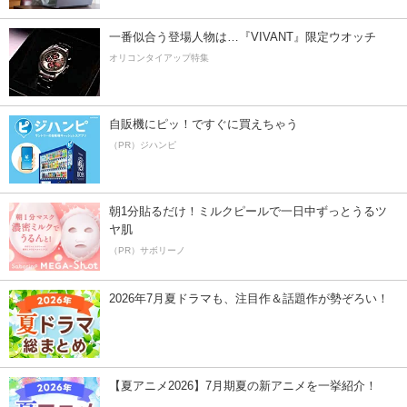
一番似合う登場人物は…『VIVANT』限定ウオッチ
オリコンタイアップ特集
自販機にピッ！ですぐに買えちゃう
（PR）ジハンピ
朝1分貼るだけ！ミルクピールで一日中ずっとうるツ
ヤ肌
（PR）サボリーノ
2026年7月夏ドラマも、注目作＆話題作が勢ぞろい！
【夏アニメ2026】7月期夏の新アニメを一挙紹介！