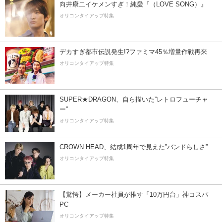
向井康二イケメンすぎ！純愛『（LOVE SONG）』
オリコンタイアップ特集
デカすぎ都市伝説発生!?ファミマ45％増量作戦再来
オリコンタイアップ特集
SUPER★DRAGON、自ら描いた”レトロフューチャ
ー”
オリコンタイアップ特集
CROWN HEAD、結成1周年で見えた”バンドらしさ”
オリコンタイアップ特集
【驚愕】メーカー社員が推す「10万円台」神コスパ
PC
オリコンタイアップ特集