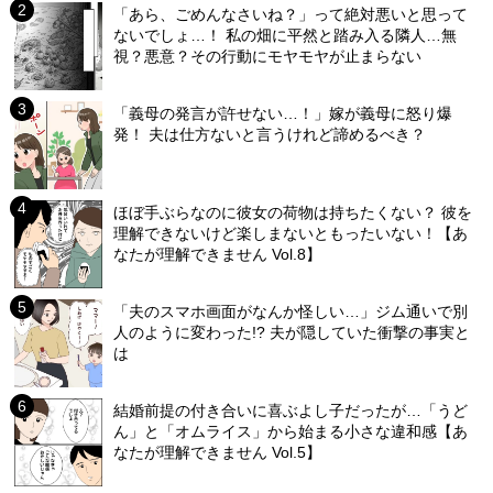
「あら、ごめんなさいね？」って絶対悪いと思って
ないでしょ…！ 私の畑に平然と踏み入る隣人…無
視？悪意？その行動にモヤモヤが止まらない
「義母の発言が許せない…！」嫁が義母に怒り爆
発！ 夫は仕方ないと言うけれど諦めるべき？
ほぼ手ぶらなのに彼女の荷物は持ちたくない？ 彼を
理解できないけど楽しまないともったいない！【あ
なたが理解できません Vol.8】
「夫のスマホ画面がなんか怪しい…」ジム通いで別
人のように変わった!? 夫が隠していた衝撃の事実と
は
結婚前提の付き合いに喜ぶよし子だったが…「うど
ん」と「オムライス」から始まる小さな違和感【あ
なたが理解できません Vol.5】