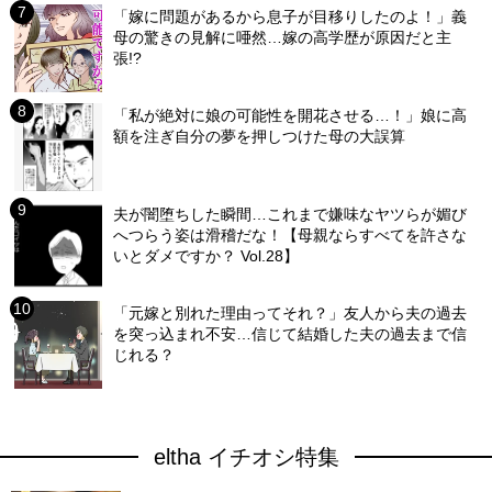
「嫁に問題があるから息子が目移りしたのよ！」義
母の驚きの見解に唖然…嫁の高学歴が原因だと主
張!?
「私が絶対に娘の可能性を開花させる…！」娘に高
額を注ぎ自分の夢を押しつけた母の大誤算
夫が闇堕ちした瞬間…これまで嫌味なヤツらが媚び
へつらう姿は滑稽だな！【母親ならすべてを許さな
いとダメですか？ Vol.28】
「元嫁と別れた理由ってそれ？」友人から夫の過去
を突っ込まれ不安…信じて結婚した夫の過去まで信
じれる？
eltha イチオシ特集