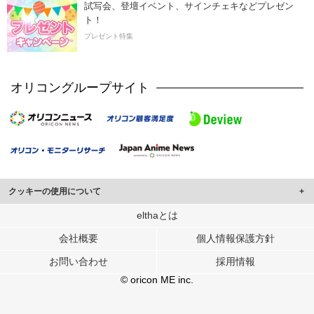
試写会、登壇イベント、サインチェキなどプレゼン
ト！
プレゼント特集
オリコングループサイト
クッキーの使用について
このサイトでは Cookie を使用して、ユーザーに合わせたコンテンツや広告の
elthaとは
表示、ソーシャル メディア機能の提供、広告の表示回数やクリック数の測定を
会社概要
個人情報保護方針
行っています。
また、ユーザーによるサイトの利用状況についても情報を収集し、ソーシャル
お問い合わせ
採用情報
メディアや広告配信、データ解析の各パートナーに提供しています。
各パートナーは、この情報とユーザーが各パートナーに提供した他の情報や、
© oricon ME inc.
ユーザーが各パートナーのサービスを使用したときに収集した他の情報を組み
合わせて使用することがあります。