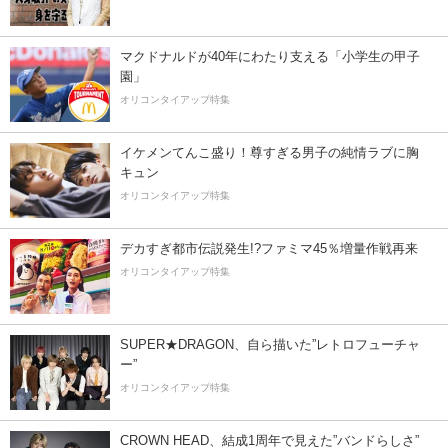
マクドナルドが40年にわたり支える「小学生の甲子
園」
オリコンタイアップ特集
イケメンてんこ盛り！尊すぎる男子の純情ラブに胸
キュン
オリコンタイアップ特集
デカすぎ都市伝説発生!?ファミマ45％増量作戦再来
オリコンタイアップ特集
SUPER★DRAGON、自ら描いた”レトロフューチャ
ー”
オリコンタイアップ特集
CROWN HEAD、結成1周年で見えた”バンドらしさ”