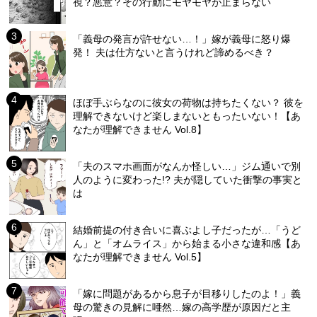
視？悪意？その行動にモヤモヤが止まらない
「義母の発言が許せない…！」嫁が義母に怒り爆
発！ 夫は仕方ないと言うけれど諦めるべき？
ほぼ手ぶらなのに彼女の荷物は持ちたくない？ 彼を
理解できないけど楽しまないともったいない！【あ
なたが理解できません Vol.8】
「夫のスマホ画面がなんか怪しい…」ジム通いで別
人のように変わった!? 夫が隠していた衝撃の事実と
は
結婚前提の付き合いに喜ぶよし子だったが…「うど
ん」と「オムライス」から始まる小さな違和感【あ
なたが理解できません Vol.5】
「嫁に問題があるから息子が目移りしたのよ！」義
母の驚きの見解に唖然…嫁の高学歴が原因だと主