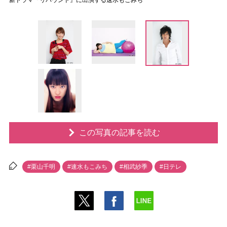
新ドラマ『リバウンド』に出演する速水もこみち
この写真の記事を読む
#栗山千明
#速水もこみち
#相武紗季
#日テレ