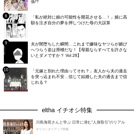
張!?
「私が絶対に娘の可能性を開花させる…！」娘に高
額を注ぎ自分の夢を押しつけた母の大誤算
夫が闇堕ちした瞬間…これまで嫌味なヤツらが媚び
へつらう姿は滑稽だな！【母親ならすべてを許さな
いとダメですか？ Vol.28】
「元嫁と別れた理由ってそれ？」友人から夫の過去
を突っ込まれ不安…信じて結婚した夫の過去まで信
じれる？
eltha イチオシ特集
川島海荷さんと学ぶ 日常に潜む“人身取引”のリアル
オリコンタイアップ特集