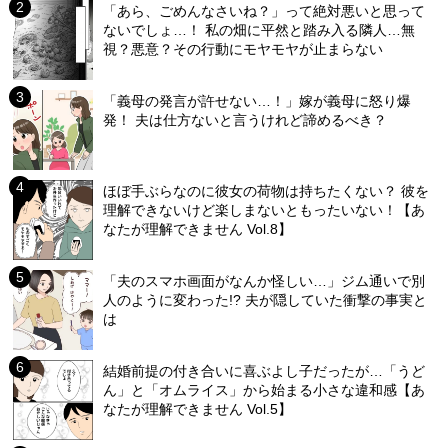
「あら、ごめんなさいね？」って絶対悪いと思って
ないでしょ…！ 私の畑に平然と踏み入る隣人…無
視？悪意？その行動にモヤモヤが止まらない
「義母の発言が許せない…！」嫁が義母に怒り爆
発！ 夫は仕方ないと言うけれど諦めるべき？
ほぼ手ぶらなのに彼女の荷物は持ちたくない？ 彼を
理解できないけど楽しまないともったいない！【あ
なたが理解できません Vol.8】
「夫のスマホ画面がなんか怪しい…」ジム通いで別
人のように変わった!? 夫が隠していた衝撃の事実と
は
結婚前提の付き合いに喜ぶよし子だったが…「うど
ん」と「オムライス」から始まる小さな違和感【あ
なたが理解できません Vol.5】