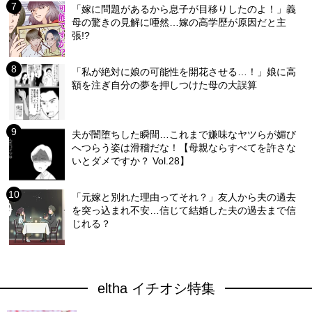
「嫁に問題があるから息子が目移りしたのよ！」義
母の驚きの見解に唖然…嫁の高学歴が原因だと主
張!?
「私が絶対に娘の可能性を開花させる…！」娘に高
額を注ぎ自分の夢を押しつけた母の大誤算
夫が闇堕ちした瞬間…これまで嫌味なヤツらが媚び
へつらう姿は滑稽だな！【母親ならすべてを許さな
いとダメですか？ Vol.28】
「元嫁と別れた理由ってそれ？」友人から夫の過去
を突っ込まれ不安…信じて結婚した夫の過去まで信
じれる？
eltha イチオシ特集