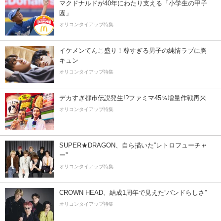
マクドナルドが40年にわたり支える「小学生の甲子
園」
オリコンタイアップ特集
イケメンてんこ盛り！尊すぎる男子の純情ラブに胸
キュン
オリコンタイアップ特集
デカすぎ都市伝説発生!?ファミマ45％増量作戦再来
オリコンタイアップ特集
SUPER★DRAGON、自ら描いた”レトロフューチャ
ー”
オリコンタイアップ特集
CROWN HEAD、結成1周年で見えた”バンドらしさ”
オリコンタイアップ特集