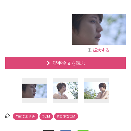
拡大する
記事全文を読む
#長澤まさみ
#CM
#美少女CM