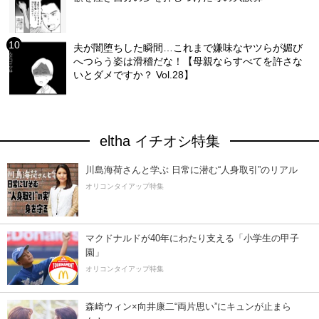
夫が闇堕ちした瞬間…これまで嫌味なヤツらが媚び
へつらう姿は滑稽だな！【母親ならすべてを許さな
いとダメですか？ Vol.28】
eltha イチオシ特集
川島海荷さんと学ぶ 日常に潜む“人身取引”のリアル
オリコンタイアップ特集
マクドナルドが40年にわたり支える「小学生の甲子
園」
オリコンタイアップ特集
森崎ウィン×向井康二“両片思い”にキュンが止まら