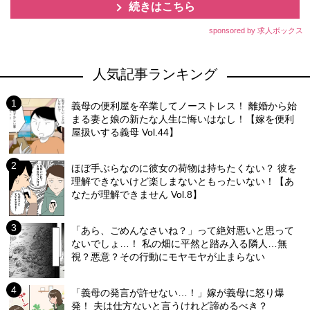
続きはこちら
sponsored by 求人ボックス
人気記事ランキング
義母の便利屋を卒業してノーストレス！ 離婚から始
まる妻と娘の新たな人生に悔いはなし！【嫁を便利
屋扱いする義母 Vol.44】
ほぼ手ぶらなのに彼女の荷物は持ちたくない？ 彼を
理解できないけど楽しまないともったいない！【あ
なたが理解できません Vol.8】
「あら、ごめんなさいね？」って絶対悪いと思って
ないでしょ…！ 私の畑に平然と踏み入る隣人…無
視？悪意？その行動にモヤモヤが止まらない
「義母の発言が許せない…！」嫁が義母に怒り爆
発！ 夫は仕方ないと言うけれど諦めるべき？