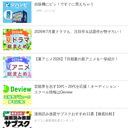
自販機にピッ！ですぐに買えちゃう
（PR）ジハンピ
2026年7月夏ドラマも、注目作＆話題作が勢ぞろい！
【夏アニメ2026】7月期夏の新アニメを一挙紹介！
芸能界を志す10代～20代を応援！オーディション・
スクール情報はDeview
漫画読み放題サブスクおすすめ11選【徹底比較】
オリコン顧客満足度ランキング