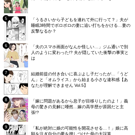
「うるさいから子どもを連れて外に行って？」夫が
睡眠3時間でボロボロの妻に追い打ちをかける…妻の
反撃なるか？
「夫のスマホ画面がなんか怪しい…」ジム通いで別
人のように変わった!? 夫が隠していた衝撃の事実と
は
結婚前提の付き合いに喜ぶよし子だったが…「うど
ん」と「オムライス」から始まる小さな違和感【あ
なたが理解できません Vol.5】
「嫁に問題があるから息子が目移りしたのよ！」義
母の驚きの見解に唖然…嫁の高学歴が原因だと主
張!?
「私が絶対に娘の可能性を開花させる…！」娘に高
額を注ぎ自分の夢を押しつけた母の大誤算