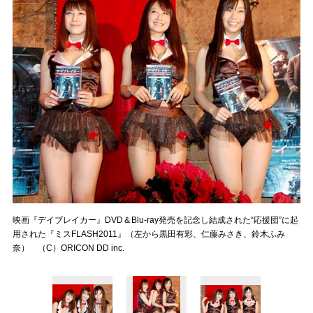
映画『デイブレイカー』DVD＆Blu-ray発売を記念し結成された“応援団”に起
用された『ミスFLASH2011』（左から黒田有彩、仁藤みさき、鈴木ふみ
奈） （C）ORICON DD inc.