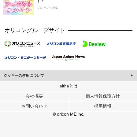
ト！
プレゼント特集
オリコングループサイト
クッキーの使用について
このサイトでは Cookie を使用して、ユーザーに合わせたコンテンツや広告の
elthaとは
表示、ソーシャル メディア機能の提供、広告の表示回数やクリック数の測定を
会社概要
個人情報保護方針
行っています。
また、ユーザーによるサイトの利用状況についても情報を収集し、ソーシャル
お問い合わせ
採用情報
メディアや広告配信、データ解析の各パートナーに提供しています。
各パートナーは、この情報とユーザーが各パートナーに提供した他の情報や、
© oricon ME inc.
ユーザーが各パートナーのサービスを使用したときに収集した他の情報を組み
合わせて使用することがあります。