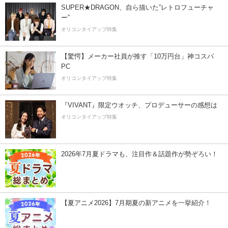
SUPER★DRAGON、自ら描いた”レトロフューチャ
ー”
オリコンタイアップ特集
【驚愕】メーカー社員が推す「10万円台」神コスパ
PC
オリコンタイアップ特集
『VIVANT』限定ウオッチ、プロデューサーの感想は
オリコンタイアップ特集
2026年7月夏ドラマも、注目作＆話題作が勢ぞろい！
【夏アニメ2026】7月期夏の新アニメを一挙紹介！