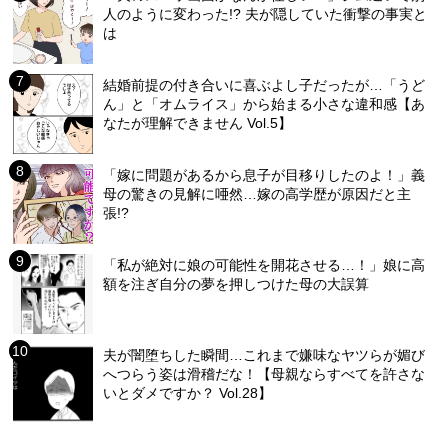
人のように変わった!? 夫が隠していた衝撃の事実と
は
結婚前提の付き合いに喜ぶよし子だったが…「うど
ん」と「オムライス」から始まる小さな違和感【あ
なたが理解できません Vol.5】
「嫁に問題があるから息子が目移りしたのよ！」義
母の驚きの見解に唖然…嫁の高学歴が原因だと主
張!?
「私が絶対に娘の可能性を開花させる…！」娘に高
額を注ぎ自分の夢を押しつけた母の大誤算
夫が闇堕ちした瞬間…これまで嫌味なヤツらが媚び
へつらう姿は滑稽だな！【母親ならすべてを許さな
いとダメですか？ Vol.28】