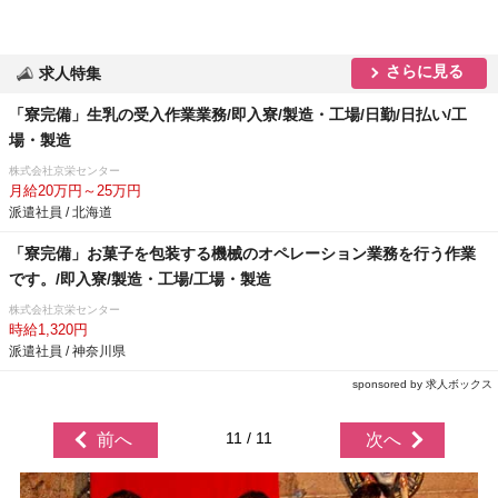
さらに見る
求人特集
「寮完備」生乳の受入作業業務/即入寮/製造・工場/日勤/日払い/工
場・製造
株式会社京栄センター
月給20万円～25万円
派遣社員 / 北海道
「寮完備」お菓子を包装する機械のオペレーション業務を行う作業
です。/即入寮/製造・工場/工場・製造
株式会社京栄センター
時給1,320円
派遣社員 / 神奈川県
sponsored by 求人ボックス
11 / 11
前へ
次へ