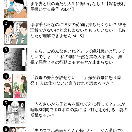
まる妻と娘の新たな人生に悔いはなし！【嫁を便利
屋扱いする義母 Vol.44】
ほぼ手ぶらなのに彼女の荷物は持ちたくない？ 彼を
理解できないけど楽しまないともったいない！【あ
なたが理解できません Vol.8】
「あら、ごめんなさいね？」って絶対悪いと思って
ないでしょ…！ 私の畑に平然と踏み入る隣人…無
視？悪意？その行動にモヤモヤが止まらない
「義母の発言が許せない…！」嫁が義母に怒り爆
発！ 夫は仕方ないと言うけれど諦めるべき？
「うるさいから子どもを連れて外に行って？」夫が
睡眠3時間でボロボロの妻に追い打ちをかける…妻の
反撃なるか？
「夫のスマホ画面がなんか怪しい…」ジム通いで別