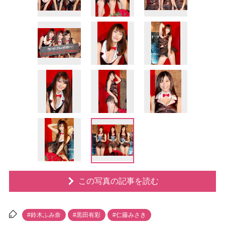
この写真の記事を読む
#鈴木ふみ奈
#黒田有彩
#仁藤みさき