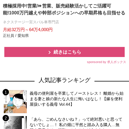
積極採用中!営業/⏩️営業、販売経験活かしてご活躍可
能!1000万円越えや幹部ポジションへの早期昇格も目指せる
ネクステージ一宮スバル車専門店
月給32万円～64万4,000円
正社員 / 愛知県
続きはこちら
sponsored by 求人ボックス
人気記事ランキング
義母の便利屋を卒業してノーストレス！ 離婚から始
まる妻と娘の新たな人生に悔いはなし！【嫁を便利
屋扱いする義母 Vol.44】
「あら、ごめんなさいね？」って絶対悪いと思って
ないでしょ…！ 私の畑に平然と踏み入る隣人…無