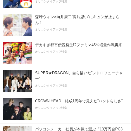
オリコンタイアップ特集
森崎ウィン×向井康二“両片思い”にキュンが止まら
ん！
オリコンタイアップ特集
デカすぎ都市伝説発生!?ファミマ45％増量作戦再来
オリコンタイアップ特集
SUPER★DRAGON、自ら描いた”レトロフューチャ
ー”
オリコンタイアップ特集
CROWN HEAD、結成1周年で見えた”バンドらしさ”
オリコンタイアップ特集
パソコンメーカー社員が本気で選ぶ「10万円台PC3