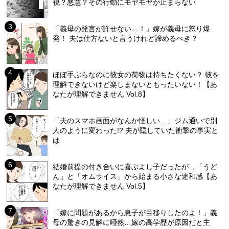
視？悪意？その行動にモヤモヤが止まらない
「義母の発言が許せない…！」嫁が義母に怒り爆
発！ 夫は仕方ないと言うけれど諦めるべき？
ほぼ手ぶらなのに彼女の荷物は持ちたくない？ 彼を
理解できないけど楽しまないともったいない！【あ
なたが理解できません Vol.8】
「夫のスマホ画面がなんか怪しい…」ジム通いで別
人のように変わった!? 夫が隠していた衝撃の事実と
は
結婚前提の付き合いに喜ぶよし子だったが…「うど
ん」と「オムライス」から始まる小さな違和感【あ
なたが理解できません Vol.5】
「嫁に問題があるから息子が目移りしたのよ！」義
母の驚きの見解に唖然…嫁の高学歴が原因だと主