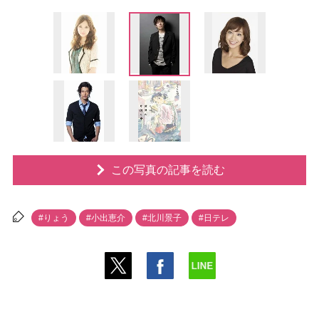
この写真の記事を読む
#りょう
#小出恵介
#北川景子
#日テレ