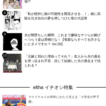
張!?
「私が絶対に娘の可能性を開花させる…！」娘に高
額を注ぎ自分の夢を押しつけた母の大誤算
夫が闇堕ちした瞬間…これまで嫌味なヤツらが媚び
へつらう姿は滑稽だな！【母親ならすべてを許さな
いとダメですか？ Vol.28】
「元嫁と別れた理由ってそれ？」友人から夫の過去
を突っ込まれ不安…信じて結婚した夫の過去まで信
じれる？
eltha イチオシ特集
マクドナルドが40年にわたり支える「小学生の甲子
園」