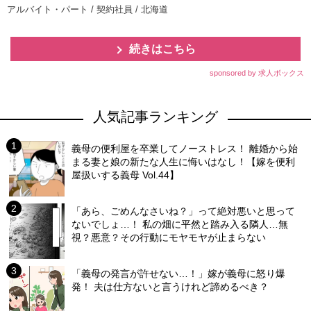
アルバイト・パート / 契約社員 / 北海道
続きはこちら
sponsored by 求人ボックス
人気記事ランキング
義母の便利屋を卒業してノーストレス！ 離婚から始
まる妻と娘の新たな人生に悔いはなし！【嫁を便利
屋扱いする義母 Vol.44】
「あら、ごめんなさいね？」って絶対悪いと思って
ないでしょ…！ 私の畑に平然と踏み入る隣人…無
視？悪意？その行動にモヤモヤが止まらない
「義母の発言が許せない…！」嫁が義母に怒り爆
発！ 夫は仕方ないと言うけれど諦めるべき？