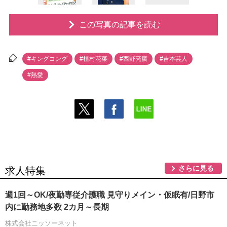
この写真の記事を読む
#キングコング
#植村花菜
#西野亮廣
#吉本芸人
#熱愛
さらに見る
求人特集
週1回～OK/夜勤専従介護職 見守りメイン・仮眠有/日野市
内に勤務地多数 2カ月～長期
株式会社ニッソーネット