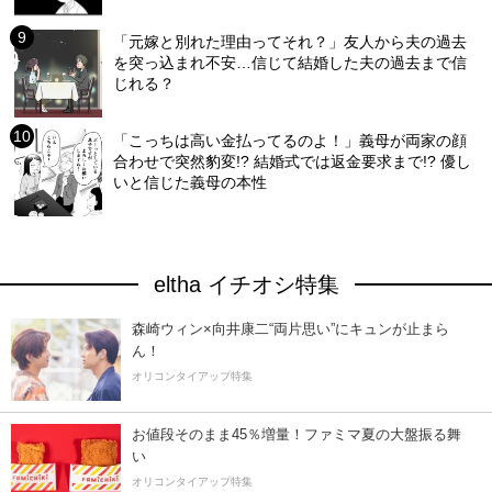
「元嫁と別れた理由ってそれ？」友人から夫の過去
を突っ込まれ不安…信じて結婚した夫の過去まで信
じれる？
「こっちは高い金払ってるのよ！」義母が両家の顔
合わせで突然豹変!? 結婚式では返金要求まで!? 優し
いと信じた義母の本性
eltha イチオシ特集
森崎ウィン×向井康二“両片思い”にキュンが止まら
ん！
オリコンタイアップ特集
お値段そのまま45％増量！ファミマ夏の大盤振る舞
い
オリコンタイアップ特集