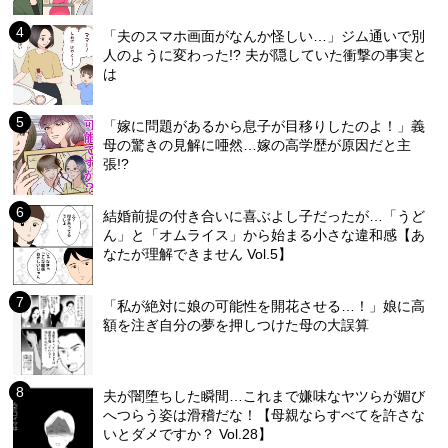
「夫のスマホ画面がなんか怪しい…」ジム通いで別
人のように変わった!? 夫が隠していた衝撃の事実と
は
「嫁に問題があるから息子が目移りしたのよ！」義
母の驚きの見解に唖然…嫁の高学歴が原因だと主
張!?
結婚前提の付き合いに喜ぶよし子だったが…「うど
ん」と「オムライス」から始まる小さな違和感【あ
なたが理解できません Vol.5】
「私が絶対に娘の可能性を開花させる…！」娘に高
額を注ぎ自分の夢を押しつけた母の大誤算
夫が闇堕ちした瞬間…これまで嫌味なヤツらが媚び
へつらう姿は滑稽だな！【母親ならすべてを許さな
いとダメですか？ Vol.28】