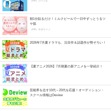
（PR）ジハンピ
朝1分貼るだけ！ミルクピールで一日中ずっとうるツ
ヤ肌
（PR）サボリーノ
2026年7月夏ドラマも、注目作＆話題作が勢ぞろい！
【夏アニメ2026】7月期夏の新アニメを一挙紹介！
芸能界を志す10代～20代を応援！オーディション・
スクール情報はDeview