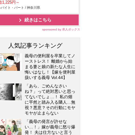
1,225円～
バイト・パート / 神奈川県
続きはこちら
sponsored by 求人ボックス
人気記事ランキング
義母の便利屋を卒業してノ
ーストレス！ 離婚から始
まる妻と娘の新たな人生に
悔いはなし！【嫁を便利屋
扱いする義母 Vol.44】
「あら、ごめんなさい
ね？」って絶対悪いと思っ
てないでしょ…！ 私の畑
に平然と踏み入る隣人…無
視？悪意？その行動にモヤ
モヤが止まらない
「義母の発言が許せな
い…！」嫁が義母に怒り爆
発！ 夫は仕方ないと言う