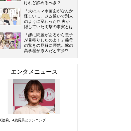
けれど諦めるべき？
「夫のスマホ画面がなんか
怪しい…」ジム通いで別人
のように変わった!? 夫が
隠していた衝撃の事実とは
「嫁に問題があるから息子
が目移りしたのよ！」義母
の驚きの見解に唖然…嫁の
高学歴が原因だと主張!?
エンタメニュース
坂絵莉、4歳長男とランニング