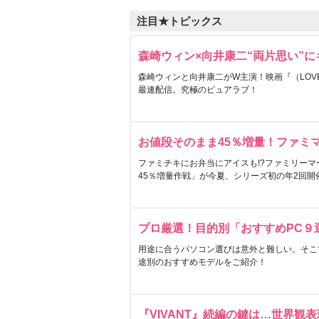
注目★トピックス
森崎ウィン×向井康二“両片思い”
森崎ウィンと向井康二がW主演！映画『（LOVE S
最速配信。究極のピュアラブ！
お値段そのまま45％増量！ファミ
ファミチキにお弁当にアイスも!?ファミリーマ
45％増量作戦」が今夏、シリーズ初の年2回開
プロ厳選！目的別「おすすめPC９
用途に合うパソコン選びは意外と難しい。そこ
途別のおすすめモデルをご紹介！
『VIVANT』続編の鍵は…世界観