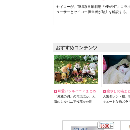
セイコーが、TBS系日曜劇場『VIVANT』コ
ューサーとセイコー担当者が魅力を解説する。
おすすめコンテンツ
可愛いシルバニアまとめ
癒やしの猫ま
『鬼滅の刃』の再現ほか、人
人気タレント猫、
気のシルバニア投稿を公開
キュートな猫ズラ