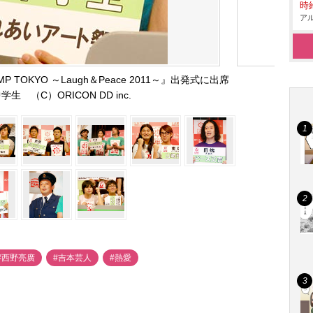
時給
アル
MP TOKYO ～Laugh＆Peace 2011～』出発式に出席
生 （C）ORICON DD inc.
#西野亮廣
#吉本芸人
#熱愛