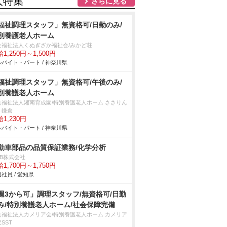
人特集
さらに見る
福祉調理スタッフ」無資格可/日勤のみ/
別養護老人ホーム
会福祉法人くぬぎざか福祉会/みかど荘
1,250円～1,500円
バイト・パート / 神奈川県
福祉調理スタッフ」無資格可/午後のみ/
別養護老人ホーム
会福祉法人湘南育成園/特別養護老人ホーム ささりん
う鎌倉
1,230円
バイト・パート / 神奈川県
動車部品の品質保証業務/化学分析
DB株式会社
1,700円～1,750円
社員 / 愛知県
週3から可」調理スタッフ/無資格可/日勤
み/特別養護老人ホーム/社会保障完備
会福祉法人カメリア会/特別養護老人ホーム カメリア
SST