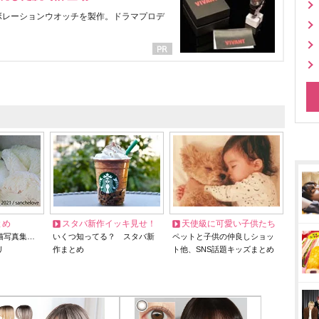
ラボレーションウオッチを製作。ドラマプロデ
とめ
スタバ新作イッキ見せ！
天使級に可愛い子供たち
猫写真集…
いくつ知ってる？ スタバ新
ペットと子供の仲良しショッ
リ
作まとめ
ト他、SNS話題キッズまとめ