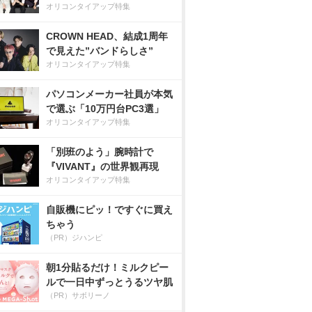
オリコンタイアップ特集
CROWN HEAD、結成1周年
で見えた”バンドらしさ”
オリコンタイアップ特集
パソコンメーカー社員が本気
で選ぶ「10万円台PC3選」
オリコンタイアップ特集
「別班のよう」腕時計で
『VIVANT』の世界観再現
オリコンタイアップ特集
自販機にピッ！ですぐに買え
ちゃう
（PR）ジハンピ
朝1分貼るだけ！ミルクピー
ルで一日中ずっとうるツヤ肌
（PR）サボリーノ