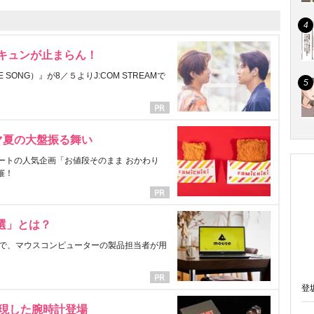
にキュンが止まらん！
ONG）』が8／５よりJ:COM STREAMで
マ夏の大盤振る舞い
ートの人気企画「お値段そのまま おかわり
催！
選」とは？
で、マウスコンピューターの製品担当者が用
登
表現した腕時計登場