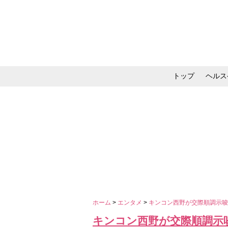
トップ
ヘルス
メイク・コスメ・スキ
ホーム
>
エンタメ
>
キンコン西野が交際順調示
キンコン西野が交際順調示