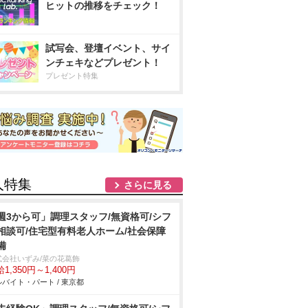
ヒットの推移をチェック！
試写会、登壇イベント、サイ
ンチェキなどプレゼント！
プレゼント特集
人特集
さらに見る
週3から可」調理スタッフ/無資格可/シフ
相談可/住宅型有料老人ホーム/社会保障
備
式会社いずみ/菜の花葛飾
1,350円～1,400円
バイト・パート / 東京都