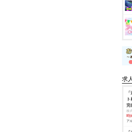
求
「
ト
完
株
時給
アル