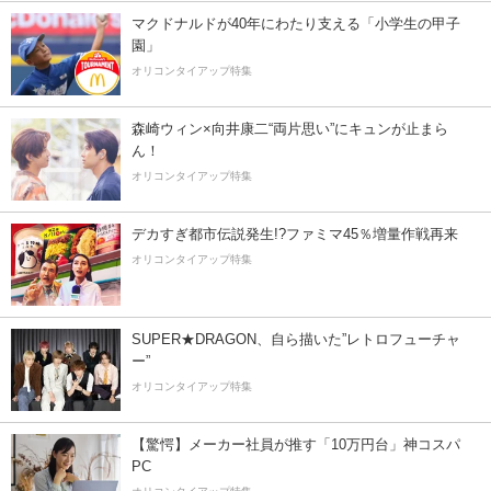
マクドナルドが40年にわたり支える「小学生の甲子
園」
オリコンタイアップ特集
森崎ウィン×向井康二“両片思い”にキュンが止まら
ん！
オリコンタイアップ特集
デカすぎ都市伝説発生!?ファミマ45％増量作戦再来
オリコンタイアップ特集
SUPER★DRAGON、自ら描いた”レトロフューチャ
ー”
オリコンタイアップ特集
【驚愕】メーカー社員が推す「10万円台」神コスパ
PC