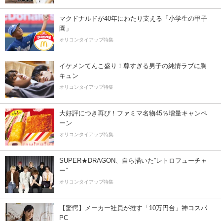
マクドナルドが40年にわたり支える「小学生の甲子
園」
オリコンタイアップ特集
イケメンてんこ盛り！尊すぎる男子の純情ラブに胸
キュン
オリコンタイアップ特集
大好評につき再び！ファミマ名物45％増量キャンペ
ーン
オリコンタイアップ特集
SUPER★DRAGON、自ら描いた”レトロフューチャ
ー”
オリコンタイアップ特集
【驚愕】メーカー社員が推す「10万円台」神コスパ
PC