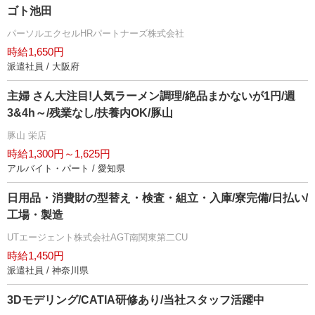
ゴト池田
パーソルエクセルHRパートナーズ株式会社
時給1,650円
派遣社員 / 大阪府
主婦 さん大注目!人気ラーメン調理/絶品まかないが1円/週
3&4h～/残業なし/扶養内OK/豚山
豚山 栄店
時給1,300円～1,625円
アルバイト・パート / 愛知県
日用品・消費財の型替え・検査・組立・入庫/寮完備/日払い/
工場・製造
UTエージェント株式会社AGT南関東第二CU
時給1,450円
派遣社員 / 神奈川県
3Dモデリング/CATIA研修あり/当社スタッフ活躍中