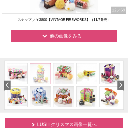
12
／69
スナップ!／￥3800【VINTAGE FIREWORKS】（11/7発売）
他の画像をみる
LUSH クリスマス画像一覧へ