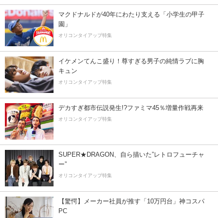
マクドナルドが40年にわたり支える「小学生の甲子
園」
オリコンタイアップ特集
イケメンてんこ盛り！尊すぎる男子の純情ラブに胸
キュン
オリコンタイアップ特集
デカすぎ都市伝説発生!?ファミマ45％増量作戦再来
オリコンタイアップ特集
SUPER★DRAGON、自ら描いた”レトロフューチャ
ー”
オリコンタイアップ特集
【驚愕】メーカー社員が推す「10万円台」神コスパ
PC