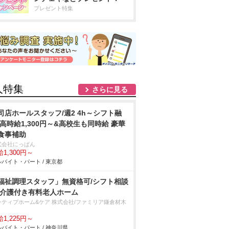
プレゼント特集
人特集
さらに見る
司店ホールスタッフ/週2 4h～シフト融
 高時給1,300円～&高校生も同時給 豪華
食事補助
式会社にっぱん
1,300円～
バイト・パート / 東京都
福祉調理スタッフ」無資格可/シフト相談
/介護付き有料老人ホーム
ラティブホーム&ケア 株式会社/ファミリア鎌倉材木
1,225円～
バイト・パート / 神奈川県