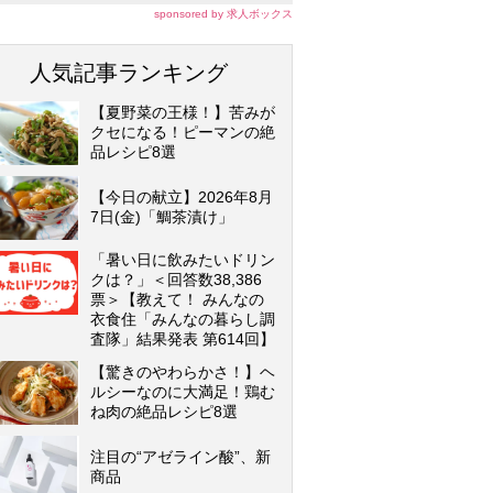
sponsored by 求人ボックス
人気記事ランキング
【夏野菜の王様！】苦みが
クセになる！ピーマンの絶
品レシピ8選
【今日の献立】2026年8月
7日(金)「鯛茶漬け」
「暑い日に飲みたいドリン
クは？」＜回答数38,386
票＞【教えて！ みんなの
衣食住「みんなの暮らし調
査隊」結果発表 第614回】
【驚きのやわらかさ！】ヘ
ルシーなのに大満足！鶏む
ね肉の絶品レシピ8選
注目の“アゼライン酸”、新
商品