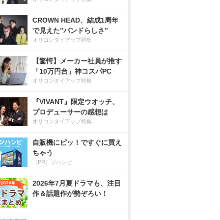
CROWN HEAD、結成1周年
で見えた”バンドらしさ”
オリコンタイアップ特集
【驚愕】メーカー社員が推す
「10万円台」神コスパPC
オリコンタイアップ特集
『VIVANT』限定ウオッチ、
プロデューサーの感想は
オリコンタイアップ特集
自販機にピッ！ですぐに買え
ちゃう
（PR）ジハンピ
2026年7月夏ドラマも、注目
作＆話題作が勢ぞろい！