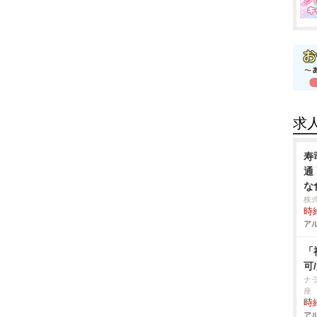
求
寿
通
な
株
時給
アル
「
可
ナ
座
時給
アル