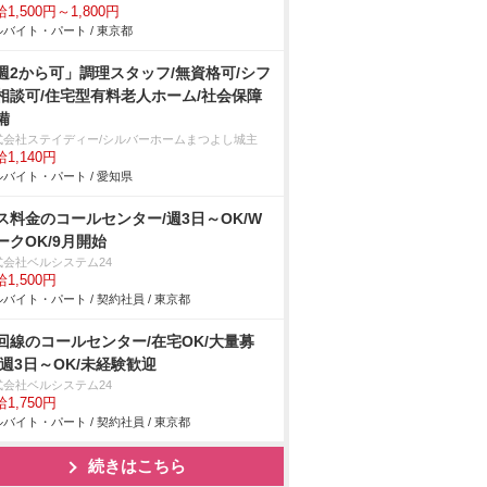
1,500円～1,800円
バイト・パート / 東京都
週2から可」調理スタッフ/無資格可/シフ
相談可/住宅型有料老人ホーム/社会保障
備
式会社ステイディー/シルバーホームまつよし城主
1,140円
バイト・パート / 愛知県
ス料金のコールセンター/週3日～OK/W
ークOK/9月開始
式会社ベルシステム24
1,500円
バイト・パート / 契約社員 / 東京都
回線のコールセンター/在宅OK/大量募
/週3日～OK/未経験歓迎
式会社ベルシステム24
1,750円
バイト・パート / 契約社員 / 東京都
続きはこちら