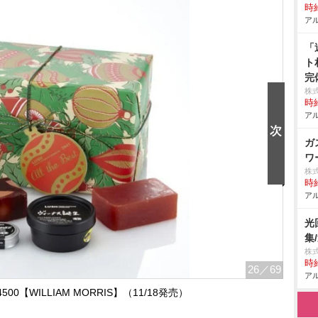
時給
アル
「
ト
完
株
時給
アル
ガ
ワ
株
時給
アル
光
集
株
時給
26
／69
アル
0【WILLIAM MORRIS】（11/18発売）