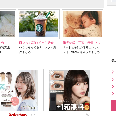
とめ
スタバ新作イッキ見せ！
天使級に可愛い子供たち
猫写真集…
いくつ知ってる？ スタバ新
ペットと子供の仲良しショッ
リ
作まとめ
ト他、SNS話題キッズまとめ
登