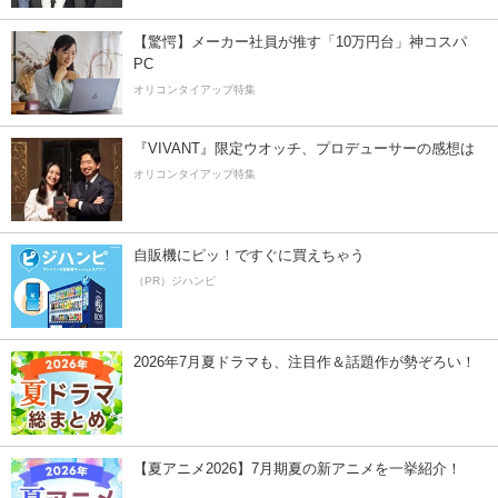
【驚愕】メーカー社員が推す「10万円台」神コスパ
PC
オリコンタイアップ特集
『VIVANT』限定ウオッチ、プロデューサーの感想は
オリコンタイアップ特集
自販機にピッ！ですぐに買えちゃう
（PR）ジハンピ
2026年7月夏ドラマも、注目作＆話題作が勢ぞろい！
【夏アニメ2026】7月期夏の新アニメを一挙紹介！