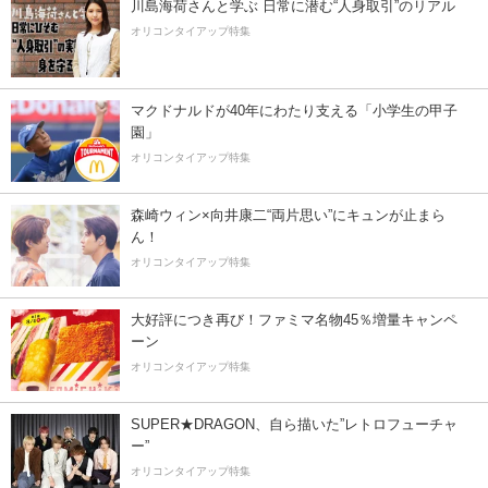
川島海荷さんと学ぶ 日常に潜む“人身取引”のリアル
オリコンタイアップ特集
マクドナルドが40年にわたり支える「小学生の甲子
園」
オリコンタイアップ特集
森崎ウィン×向井康二“両片思い”にキュンが止まら
ん！
オリコンタイアップ特集
大好評につき再び！ファミマ名物45％増量キャンペ
ーン
オリコンタイアップ特集
SUPER★DRAGON、自ら描いた”レトロフューチャ
ー”
オリコンタイアップ特集