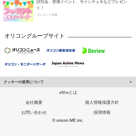
試写会、登壇イベント、サインチェキなどプレゼン
ト！
プレゼント特集
オリコングループサイト
クッキーの使用について
このサイトでは Cookie を使用して、ユーザーに合わせたコンテンツや広告の
elthaとは
表示、ソーシャル メディア機能の提供、広告の表示回数やクリック数の測定を
会社概要
個人情報保護方針
行っています。
また、ユーザーによるサイトの利用状況についても情報を収集し、ソーシャル
お問い合わせ
採用情報
メディアや広告配信、データ解析の各パートナーに提供しています。
各パートナーは、この情報とユーザーが各パートナーに提供した他の情報や、
© oricon ME inc.
ユーザーが各パートナーのサービスを使用したときに収集した他の情報を組み
合わせて使用することがあります。