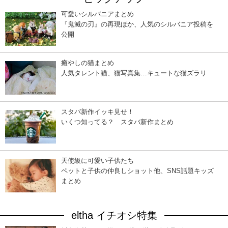
可愛いシルバニアまとめ
『鬼滅の刃』の再現ほか、人気のシルバニア投稿を
公開
癒やしの猫まとめ
人気タレント猫、猫写真集…キュートな猫ズラリ
スタバ新作イッキ見せ！
いくつ知ってる？ スタバ新作まとめ
天使級に可愛い子供たち
ペットと子供の仲良しショット他、SNS話題キッズ
まとめ
eltha イチオシ特集