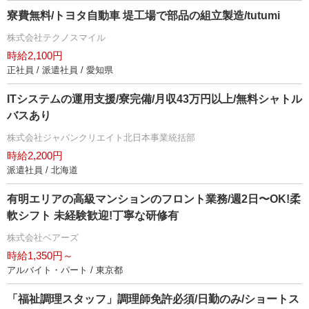
寮費無料/トヨタ自動車 堤工場で部品の組立製造/tutumi
株式会社テクノスマイル
時給2,100円
正社員 / 派遣社員 / 愛知県
ITシステムの運用支援/寮完備/月収43万円以上/無料シャトル
バスあり
株式会社ジャパンクリエイト北日本事業統括部
時給2,200円
派遣社員 / 北海道
有明エリアの⾼級マンションのフロント業務/週2⽇〜OK!柔
軟シフト 未経験歓迎!丁寧な研修有
株式会社ベアーズ
時給1,350円～
アルバイト・パート / 東京都
「福祉調理スタッフ」調理師免許必須/日勤のみ/ショートス