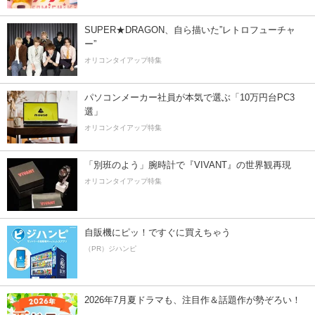
SUPER★DRAGON、自ら描いた”レトロフューチャ
ー”
オリコンタイアップ特集
パソコンメーカー社員が本気で選ぶ「10万円台PC3
選」
オリコンタイアップ特集
「別班のよう」腕時計で『VIVANT』の世界観再現
オリコンタイアップ特集
自販機にピッ！ですぐに買えちゃう
（PR）ジハンピ
2026年7月夏ドラマも、注目作＆話題作が勢ぞろい！