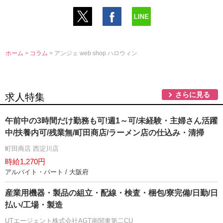
ホーム
>
コラム
> アンジェ web shop ハロウィン
さらに見る
求人特集
午前中の3時間だけ勤務も可!週1～可/未経験・主婦さん活躍
中/扶養内可/残業無/町田商店/ラーメン店の仕込み・清掃
町田商店 西淀川店
時給1,270円
アルバイト・パート / 大阪府
産業用機器・製品の組立・配線・検査・梱包/寮完備/日勤/日
払い/工場・製造
UTエージェント株式会社AGT南関東第二CU