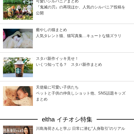
可愛いシルバニアまとめ
『鬼滅の刃』の再現ほか、人気のシルバニア投稿を
公開
癒やしの猫まとめ
人気タレント猫、猫写真集…キュートな猫ズラリ
スタバ新作イッキ見せ！
いくつ知ってる？ スタバ新作まとめ
天使級に可愛い子供たち
ペットと子供の仲良しショット他、SNS話題キッズ
まとめ
eltha イチオシ特集
川島海荷さんと学ぶ 日常に潜む“人身取引”のリアル