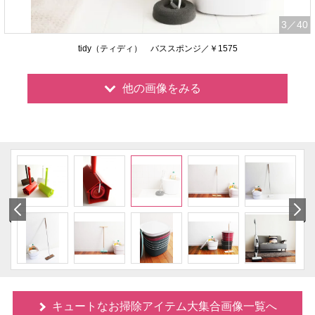
3
／40
tidy（ティディ） バススポンジ／￥1575
他の画像をみる
キュートなお掃除アイテム大集合画像一覧へ