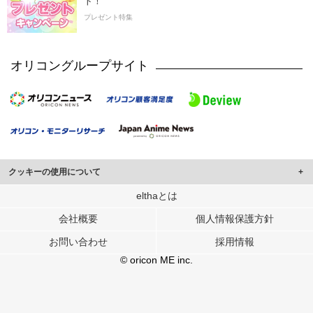
ト！
プレゼント特集
オリコングループサイト
クッキーの使用について
このサイトでは Cookie を使用して、ユーザーに合わせたコンテンツや広告の
elthaとは
表示、ソーシャル メディア機能の提供、広告の表示回数やクリック数の測定を
会社概要
個人情報保護方針
行っています。
また、ユーザーによるサイトの利用状況についても情報を収集し、ソーシャル
お問い合わせ
採用情報
メディアや広告配信、データ解析の各パートナーに提供しています。
各パートナーは、この情報とユーザーが各パートナーに提供した他の情報や、
© oricon ME inc.
ユーザーが各パートナーのサービスを使用したときに収集した他の情報を組み
合わせて使用することがあります。