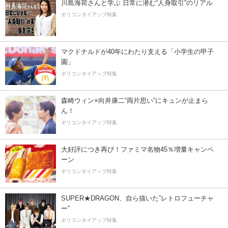
川島海荷さんと学ぶ 日常に潜む“人身取引”のリアル
オリコンタイアップ特集
マクドナルドが40年にわたり支える「小学生の甲子
園」
オリコンタイアップ特集
森崎ウィン×向井康二“両片思い”にキュンが止まら
ん！
オリコンタイアップ特集
大好評につき再び！ファミマ名物45％増量キャンペ
ーン
オリコンタイアップ特集
SUPER★DRAGON、自ら描いた”レトロフューチャ
ー”
オリコンタイアップ特集