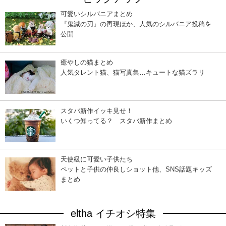
可愛いシルバニアまとめ
『鬼滅の刃』の再現ほか、人気のシルバニア投稿を
公開
癒やしの猫まとめ
人気タレント猫、猫写真集…キュートな猫ズラリ
スタバ新作イッキ見せ！
いくつ知ってる？ スタバ新作まとめ
天使級に可愛い子供たち
ペットと子供の仲良しショット他、SNS話題キッズ
まとめ
eltha イチオシ特集