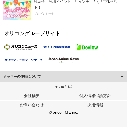
試写会、登壇イベント、サインチェキなどプレゼン
ト！
プレゼント特集
オリコングループサイト
クッキーの使用について
このサイトでは Cookie を使用して、ユーザーに合わせたコンテンツや広告の
elthaとは
表示、ソーシャル メディア機能の提供、広告の表示回数やクリック数の測定を
会社概要
個人情報保護方針
行っています。
また、ユーザーによるサイトの利用状況についても情報を収集し、ソーシャル
お問い合わせ
採用情報
メディアや広告配信、データ解析の各パートナーに提供しています。
各パートナーは、この情報とユーザーが各パートナーに提供した他の情報や、
© oricon ME inc.
ユーザーが各パートナーのサービスを使用したときに収集した他の情報を組み
合わせて使用することがあります。