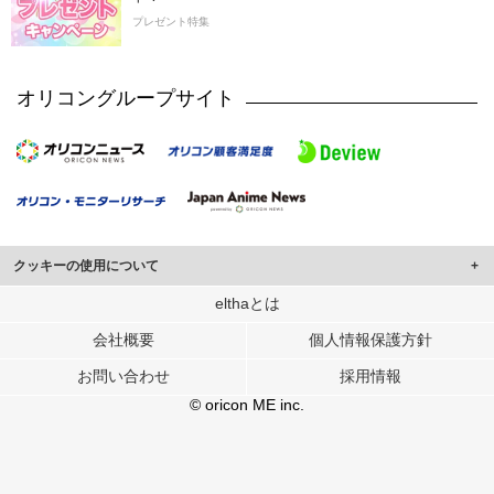
プレゼント特集
オリコングループサイト
クッキーの使用について
このサイトでは Cookie を使用して、ユーザーに合わせたコンテンツや広告の
elthaとは
表示、ソーシャル メディア機能の提供、広告の表示回数やクリック数の測定を
会社概要
個人情報保護方針
行っています。
また、ユーザーによるサイトの利用状況についても情報を収集し、ソーシャル
お問い合わせ
採用情報
メディアや広告配信、データ解析の各パートナーに提供しています。
各パートナーは、この情報とユーザーが各パートナーに提供した他の情報や、
© oricon ME inc.
ユーザーが各パートナーのサービスを使用したときに収集した他の情報を組み
合わせて使用することがあります。