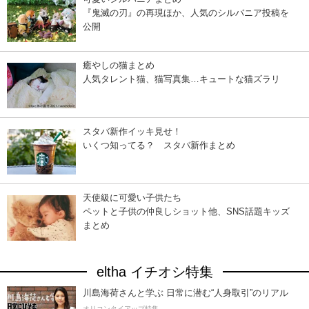
『鬼滅の刃』の再現ほか、人気のシルバニア投稿を
公開
癒やしの猫まとめ
人気タレント猫、猫写真集…キュートな猫ズラリ
スタバ新作イッキ見せ！
いくつ知ってる？ スタバ新作まとめ
天使級に可愛い子供たち
ペットと子供の仲良しショット他、SNS話題キッズ
まとめ
eltha イチオシ特集
川島海荷さんと学ぶ 日常に潜む“人身取引”のリアル
オリコンタイアップ特集