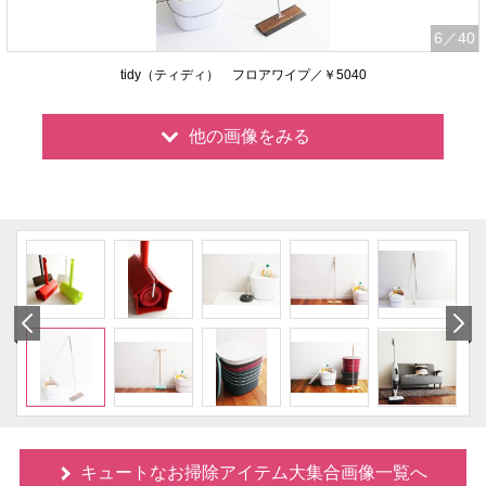
6
／40
tidy（ティディ） フロアワイプ／￥5040
他の画像をみる
キュートなお掃除アイテム大集合画像一覧へ