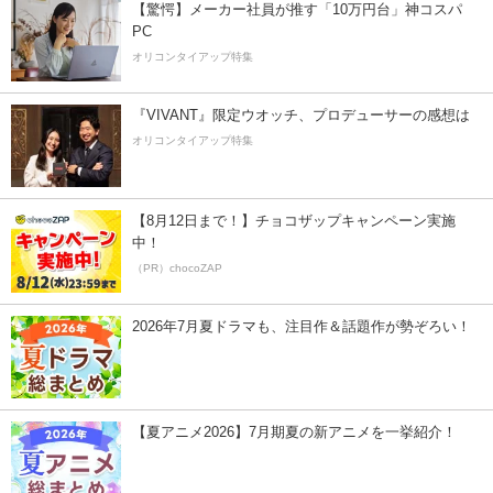
【驚愕】メーカー社員が推す「10万円台」神コスパ
PC
オリコンタイアップ特集
『VIVANT』限定ウオッチ、プロデューサーの感想は
オリコンタイアップ特集
【8月12日まで！】チョコザップキャンペーン実施
中！
（PR）chocoZAP
2026年7月夏ドラマも、注目作＆話題作が勢ぞろい！
【夏アニメ2026】7月期夏の新アニメを一挙紹介！