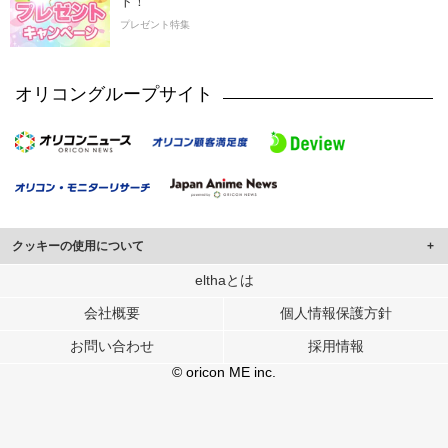
ト！
プレゼント特集
オリコングループサイト
クッキーの使用について
このサイトでは Cookie を使用して、ユーザーに合わせたコンテンツや広告の
elthaとは
表示、ソーシャル メディア機能の提供、広告の表示回数やクリック数の測定を
会社概要
個人情報保護方針
行っています。
また、ユーザーによるサイトの利用状況についても情報を収集し、ソーシャル
お問い合わせ
採用情報
メディアや広告配信、データ解析の各パートナーに提供しています。
各パートナーは、この情報とユーザーが各パートナーに提供した他の情報や、
© oricon ME inc.
ユーザーが各パートナーのサービスを使用したときに収集した他の情報を組み
合わせて使用することがあります。