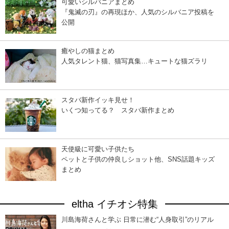
可愛いシルバニアまとめ
『鬼滅の刃』の再現ほか、人気のシルバニア投稿を
公開
癒やしの猫まとめ
人気タレント猫、猫写真集…キュートな猫ズラリ
スタバ新作イッキ見せ！
いくつ知ってる？ スタバ新作まとめ
天使級に可愛い子供たち
ペットと子供の仲良しショット他、SNS話題キッズ
まとめ
eltha イチオシ特集
川島海荷さんと学ぶ 日常に潜む“人身取引”のリアル