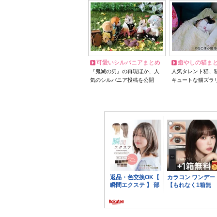
可愛いシルバニアまとめ
癒やしの猫ま
『鬼滅の刃』の再現ほか、人
人気タレント猫、
気のシルバニア投稿を公開
キュートな猫ズラ