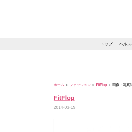
トップ
ヘルス
メイク・コスメ・スキ
ホーム
＞
ファッション
＞
FitFlop
＞ 画像・写真
FitFlop
2014-03-19