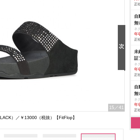
正社
自
無
ネ
年収
正社
未
証
ネ
年収
正社
自
無
ネ
年収
15
／41
正社
（BLACK）／￥13000（税抜）【FitFlop】