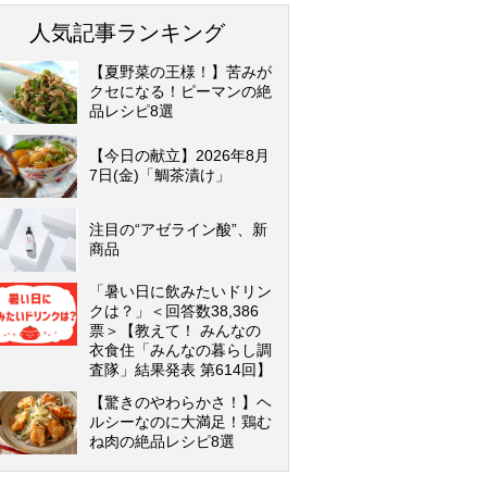
人気記事ランキング
【夏野菜の王様！】苦みが
クセになる！ピーマンの絶
品レシピ8選
【今日の献立】2026年8月
7日(金)「鯛茶漬け」
注目の“アゼライン酸”、新
商品
「暑い日に飲みたいドリン
クは？」＜回答数38,386
票＞【教えて！ みんなの
衣食住「みんなの暮らし調
査隊」結果発表 第614回】
【驚きのやわらかさ！】ヘ
ルシーなのに大満足！鶏む
ね肉の絶品レシピ8選