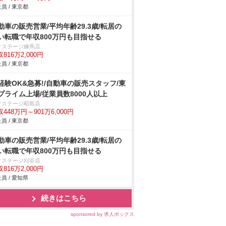
員 / 東京都
動車の販売営業/平均年齢29.3歳/転居の
い転職で年収800万円も目指せる
クステージ練馬店
816万2,000円
員 / 東京都
経験OK&急募!/自動車の販売スタッフ/東
プライム上場/従業員数8000人以上
クステージ昭島店
448万円～901万6,000円
員 / 東京都
動車の販売営業/平均年齢29.3歳/転居の
い転職で年収800万円も目指せる
クステージ刈谷店
816万2,000円
員 / 愛知県
続きはこちら
sponsored by 求人ボックス