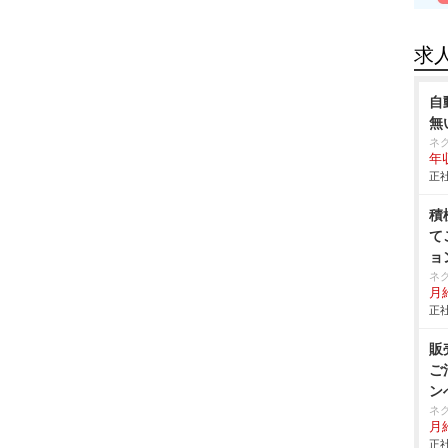
求
自
無
ネ
年収
正社
積
て
ョ
ネ
月給
正社
販
ご
ン
ネ
月給
正社