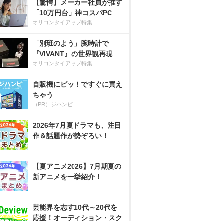
【驚愕】メーカー社員が推す
「10万円台」神コスパPC
オリコンタイアップ特集
「別班のよう」腕時計で
『VIVANT』の世界観再現
オリコンタイアップ特集
自販機にピッ！ですぐに買え
ちゃう
（PR）ジハンピ
2026年7月夏ドラマも、注目
作＆話題作が勢ぞろい！
【夏アニメ2026】7月期夏の
新アニメを一挙紹介！
芸能界を志す10代～20代を
応援！オーディション・スク