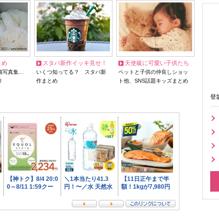
とめ
スタバ新作イッキ見せ！
天使級に可愛い子供たち
猫写真集…
いくつ知ってる？ スタバ新
ペットと子供の仲良しショッ
リ
作まとめ
ト他、SNS話題キッズまとめ
登