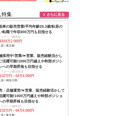
人特集
さらに見る
動車の販売営業/平均年齢29.3歳/転居の
い転職で年収800万円も目指せる
クステージ練馬店
816万2,000円
員 / 東京都
極採用中!営業/⏩️営業、販売経験活かし
ご活躍可能!1000万円越えや幹部ポジシ
ンへの早期昇格も目指せる
クステージ横須賀店
32万円～64万4,000円
員 / 神奈川県
売・店舗運営/⏩️営業、販売経験活かして
活躍可能!1000万円越えや幹部ポジショ
への早期昇格も目指せる
クステージ練馬店
32万円～64万4,000円
員 / 東京都