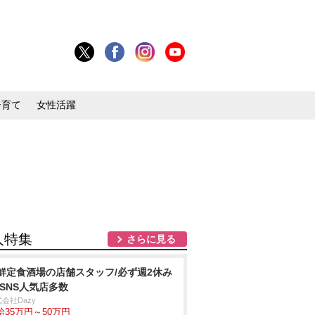
子育て
女性活躍
人特集
さらに見る
鮮定食酒場の店舗スタッフ/必ず週2休み
/SNS人気店多数
会社Dazy
給35万円～50万円