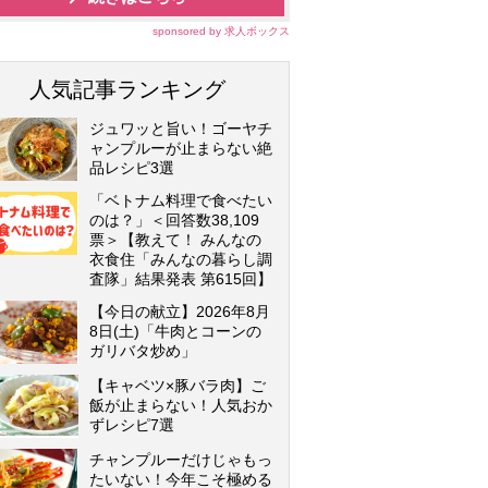
sponsored by 求人ボックス
人気記事ランキング
ジュワッと旨い！ゴーヤチ
ャンプルーが止まらない絶
品レシピ3選
「ベトナム料理で食べたい
のは？」＜回答数38,109
票＞【教えて！ みんなの
衣食住「みんなの暮らし調
査隊」結果発表 第615回】
【今日の献立】2026年8月
8日(土)「牛肉とコーンの
ガリバタ炒め」
【キャベツ×豚バラ肉】ご
飯が止まらない！人気おか
ずレシピ7選
チャンプルーだけじゃもっ
たいない！今年こそ極める