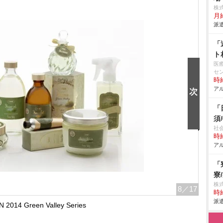
株
月
派遣
「
ト
医
セ
時給
アル
「
須
社
時給
アル
「
寮
株
8
／17
時給
派遣
 2014 Green Valley Series