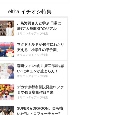
川島海荷さんと学ぶ 日常に
潜む“人身取引”のリアル
オリコンタイアップ特集
マクドナルドが40年にわたり
支える「小学生の甲子園」
オリコンタイアップ特集
森崎ウィン×向井康二“両片思
い”にキュンが止まらん！
オリコンタイアップ特集
デカすぎ都市伝説発生!?ファ
ミマ45％増量作戦再来
オリコンタイアップ特集
SUPER★DRAGON、自ら描
いた”レトロフューチャー”