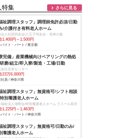
人特集
さらに見る
福祉調理スタッフ」調理師免許必須/日勤
み/介護付き有料老人ホーム
療法人社団同友会/八王子同友会・長寿の森
1,400円～1,500円
バイト・パート / 東京都
寮完備」産業機械向けベアリングの熱処
/研磨/組立/即入寮/製造・工場/日勤
式会社京栄センター
23万6,000円
社員 / 神奈川県
福祉調理スタッフ」無資格可/シフト相談
/特別養護老人ホーム
会福祉法人湖聖会/特別養護老人ホーム ラスール長沢
1,225円～1,463円
バイト・パート / 神奈川県
福祉調理スタッフ」無資格可/日勤のみ/
別養護老人ホーム