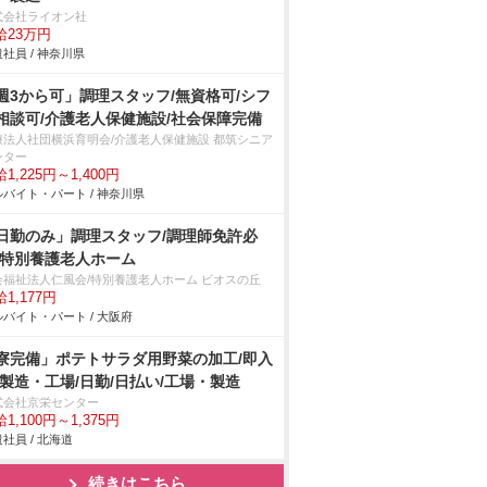
式会社ライオン社
給23万円
社員 / 神奈川県
週3から可」調理スタッフ/無資格可/シフ
相談可/介護老人保健施設/社会保障完備
療法人社団横浜育明会/介護老人保健施設 都筑シニア
ンター
1,225円～1,400円
バイト・パート / 神奈川県
日勤のみ」調理スタッフ/調理師免許必
/特別養護老人ホーム
会福祉法人仁風会/特別養護老人ホーム ビオスの丘
1,177円
バイト・パート / 大阪府
寮完備」ポテトサラダ用野菜の加工/即入
/製造・工場/日勤/日払い/工場・製造
式会社京栄センター
1,100円～1,375円
社員 / 北海道
続きはこちら