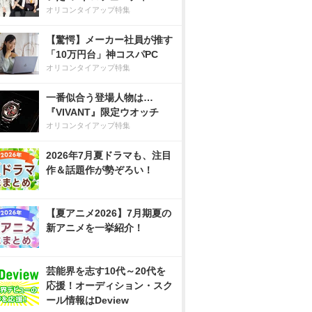
オリコンタイアップ特集
【驚愕】メーカー社員が推す
「10万円台」神コスパPC
オリコンタイアップ特集
一番似合う登場人物は…
『VIVANT』限定ウオッチ
オリコンタイアップ特集
2026年7月夏ドラマも、注目
作＆話題作が勢ぞろい！
【夏アニメ2026】7月期夏の
新アニメを一挙紹介！
芸能界を志す10代～20代を
応援！オーディション・スク
ール情報はDeview