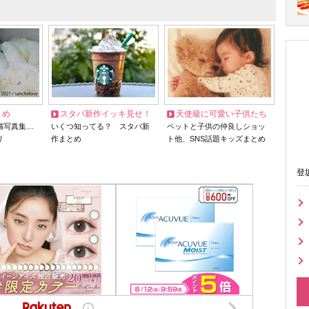
とめ
スタバ新作イッキ見せ！
天使級に可愛い子供たち
猫写真集…
いくつ知ってる？ スタバ新
ペットと子供の仲良しショッ
リ
作まとめ
ト他、SNS話題キッズまとめ
登