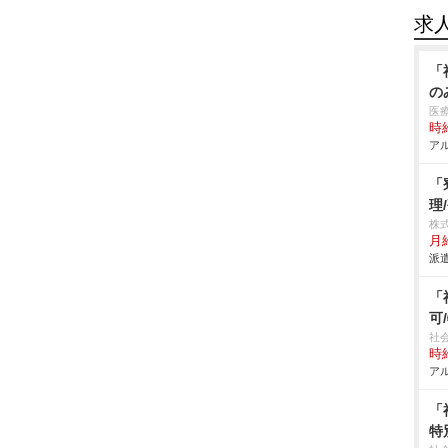
求
「
の
医
時給
アル
「
理
株
月給
派遣
「
可
社
時給
アル
「
特