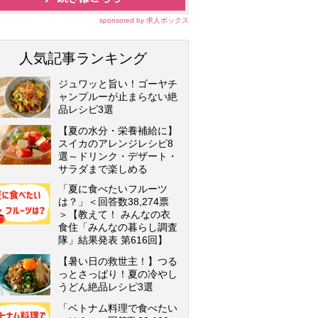
sponsored by 求人ボックス
人気記事ランキング
ジュワッと旨い！ゴーヤチ
ャンプルーが止まらない絶
品レシピ3選
【夏の水分・栄養補給に】
スイカのアレンジレシピ8
選～ドリンク・デザート・
サラダまで楽しめる
「夏に食べたいフルーツ
は？」＜回答数38,274票
＞【教えて！ みんなの衣
食住「みんなの暮らし調査
隊」結果発表 第616回】
【暑い日の救世主！】つる
っとさっぱり！夏の冷やし
うどん絶品レシピ3選
「ベトナム料理で食べたい