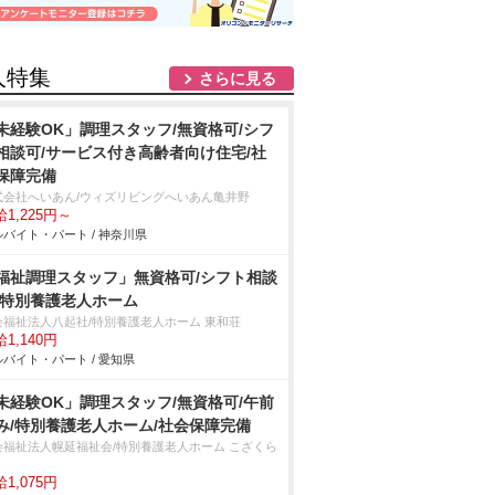
人特集
さらに見る
未経験OK」調理スタッフ/無資格可/シフ
相談可/サービス付き高齢者向け住宅/社
保障完備
式会社へいあん/ウィズリビングへいあん亀井野
1,225円～
バイト・パート / 神奈川県
福祉調理スタッフ」無資格可/シフト相談
/特別養護老人ホーム
会福祉法人八起社/特別養護老人ホーム 東和荘
1,140円
バイト・パート / 愛知県
未経験OK」調理スタッフ/無資格可/午前
み/特別養護老人ホーム/社会保障完備
会福祉法人幌延福祉会/特別養護老人ホーム こざくら
1,075円