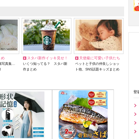
とめ
スタバ新作イッキ見せ！
天使級に可愛い子供たち
猫写真集…
いくつ知ってる？ スタバ新
ペットと子供の仲良しショッ
リ
作まとめ
ト他、SNS話題キッズまとめ
登