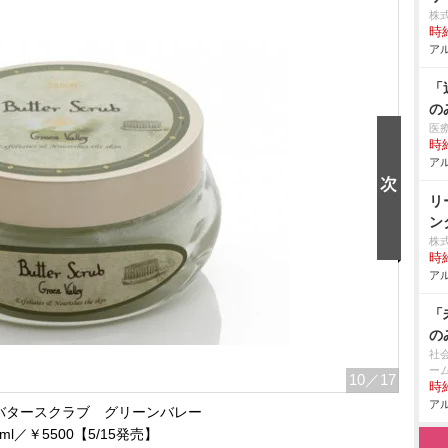
株
時給
アル
「
の
医
時給
アル
リ
ン
株
時給
アル
「
の
社
ー
10
／17
時給
アル
バタースクラブ グリーンバレー
0ml／￥5500【5/15発売】