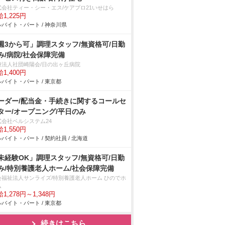
式会社ティー・シー・エス/ケアプロ21いせはら
1,225円
バイト・パート / 神奈川県
週3から可」調理スタッフ/無資格可/日勤
み/病院/社会保障完備
療法人社団崎陽会/日の出ヶ丘病院
1,400円
バイト・パート / 東京都
ーダー/配当金・手続きに関するコールセ
ター/オープニング/平日のみ
式会社ベルシステム24
1,550円
バイト・パート / 契約社員 / 北海道
未経験OK」調理スタッフ/無資格可/日勤
み/特別養護老人ホーム/社会保障完備
会福祉法人サンライズ/特別養護老人ホーム ひのでホ
ム
1,278円～1,348円
バイト・パート / 東京都
続きはこちら