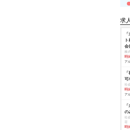
求
「
ト
会
株
時給
アル
「
可
社
時給
アル
「
の
社
荘
時給