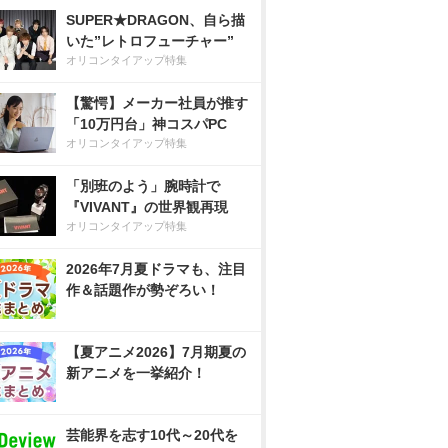
SUPER★DRAGON、自ら描
いた”レトロフューチャー”
オリコンタイアップ特集
【驚愕】メーカー社員が推す
「10万円台」神コスパPC
オリコンタイアップ特集
「別班のよう」腕時計で
『VIVANT』の世界観再現
オリコンタイアップ特集
2026年7月夏ドラマも、注目
作＆話題作が勢ぞろい！
【夏アニメ2026】7月期夏の
新アニメを一挙紹介！
芸能界を志す10代～20代を