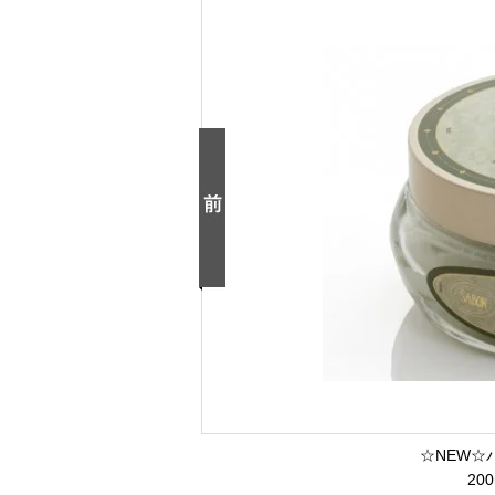
☆NEW☆
20