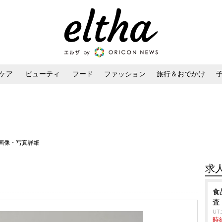
ケア
ビューティ
フード
ファッション
旅行＆おでかけ
ンケア
ダイエット・ボディケア
ヘアスタイル・ヘアアレンジ
 画像・写真詳細
求
食
査
U
時給