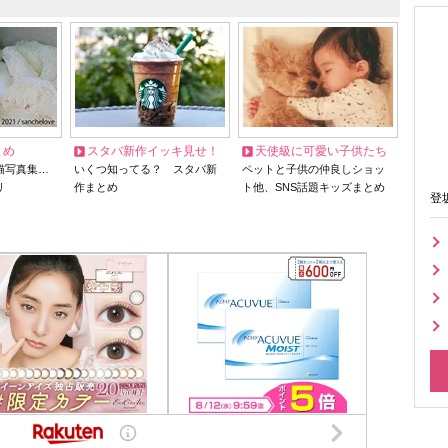
とめ
スタバ新作イッキ見せ！
天使級に可愛い子供たち
猫写真集…
いくつ知ってる？ スタバ新
ペットと子供の仲良しショッ
リ
作まとめ
ト他、SNS話題キッズまとめ
登