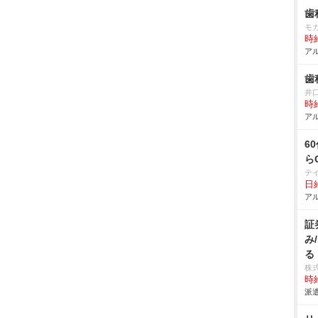
歯
モ
時給
アル
歯
井
時給
アル
6
ら
テ
日給
アル
証
み
る
株
時給
派遣