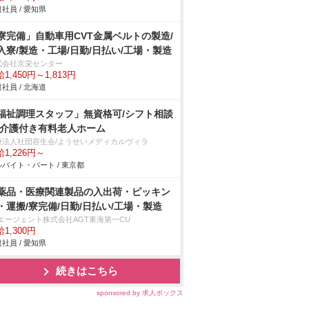
社員 / 愛知県
寮完備」自動車用CVT金属ベルトの製造/
入寮/製造・工場/日勤/日払い/工場・製造
式会社京栄センター
1,450円～1,813円
社員 / 北海道
福祉調理スタッフ」無資格可/シフト相談
/介護付き有料老人ホーム
療法人社団容生会/ようせいメディカルヴィラ
1,226円～
バイト・パート / 東京都
薬品・医療関連製品の入出荷・ピッキン
・運搬/寮完備/日勤/日払い/工場・製造
Tエージェント株式会社AGT東海第一CU
1,300円
社員 / 愛知県
続きはこちら
sponsored by 求人ボックス