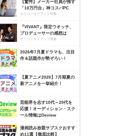
【驚愕】メーカー社員が推す
「10万円台」神コスパPC
オリコンタイアップ特集
『VIVANT』限定ウオッチ、
プロデューサーの感想は
オリコンタイアップ特集
2026年7月夏ドラマも、注目
作＆話題作が勢ぞろい！
【夏アニメ2026】7月期夏の
新アニメを一挙紹介！
芸能界を志す10代～20代を
応援！オーディション・スク
ール情報はDeview
漫画読み放題サブスクおすす
め11選【徹底比較】