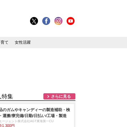
子育て
女性活躍
人特集
さらに見る
品のガムやキャンディーの製造補助・検
・運搬/寮完備/日勤/日払い/工場・製造
Tエージェント株式会社AGT東海第一CU
1,300円