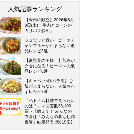
人気記事ランキング
【今日の献立】2026年8月
8日(土)「牛肉とコーンの
ガリバタ炒め」
ジュワッと旨い！ゴーヤチ
ャンプルーが止まらない絶
品レシピ3選
【夏野菜の王様！】苦みが
クセになる！ピーマンの絶
品レシピ8選
【キャベツ×豚バラ肉】ご
飯が止まらない！人気おか
ずレシピ7選
「ベトナム料理で食べたい
のは？」＜回答数38,109
票＞【教えて！ みんなの
衣食住「みんなの暮らし調
査隊」結果発表 第615回】