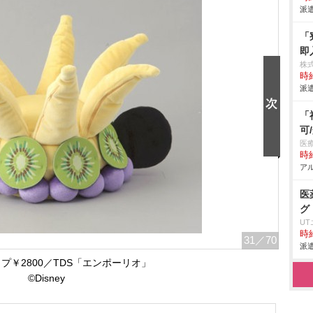
派遣
「
即
株
時給
派遣
「
可
医
時給
アル
医
グ
U
時給
31
／70
派遣
プ￥2800／TDS「エンポーリオ」
©Disney