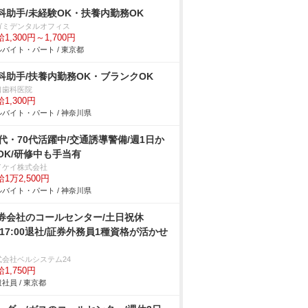
科助手/未経験OK・扶養内勤務OK
ガミデンタルオフィス
1,300円～1,700円
バイト・パート / 東京都
科助手/扶養内勤務OK・ブランクOK
口歯科医院
1,300円
バイト・パート / 神奈川県
0代・70代活躍中/交通誘導警備/週1日か
OK/研修中も手当有
イケイ株式会社
1万2,500円
バイト・パート / 神奈川県
券会社のコールセンター/土日祝休
/17:00退社/証券外務員1種資格が活かせ
式会社ベルシステム24
1,750円
社員 / 東京都