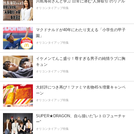
川島海荷さんと学ぶ 日常に潜む“人身取引”のリアル
オリコンタイアップ特集
マクドナルドが40年にわたり支える「小学生の甲子
園」
オリコンタイアップ特集
イケメンてんこ盛り！尊すぎる男子の純情ラブに胸
キュン
オリコンタイアップ特集
大好評につき再び！ファミマ名物45％増量キャンペ
ーン
オリコンタイアップ特集
SUPER★DRAGON、自ら描いた”レトロフューチャ
ー”
オリコンタイアップ特集