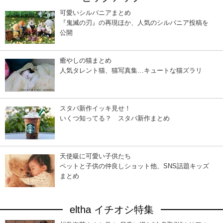
可愛いシルバニアまとめ
『鬼滅の刃』の再現ほか、人気のシルバニア投稿を
公開
癒やしの猫まとめ
人気タレント猫、猫写真集…キュートな猫ズラリ
スタバ新作イッキ見せ！
いくつ知ってる？ スタバ新作まとめ
天使級に可愛い子供たち
ペットと子供の仲良しショット他、SNS話題キッズ
まとめ
eltha イチオシ特集