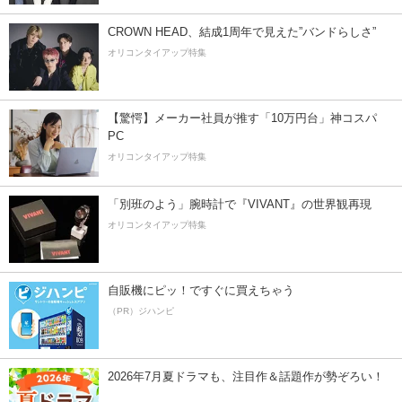
CROWN HEAD、結成1周年で見えた”バンドらしさ”
オリコンタイアップ特集
【驚愕】メーカー社員が推す「10万円台」神コスパ
PC
オリコンタイアップ特集
「別班のよう」腕時計で『VIVANT』の世界観再現
オリコンタイアップ特集
自販機にピッ！ですぐに買えちゃう
（PR）ジハンピ
2026年7月夏ドラマも、注目作＆話題作が勢ぞろい！