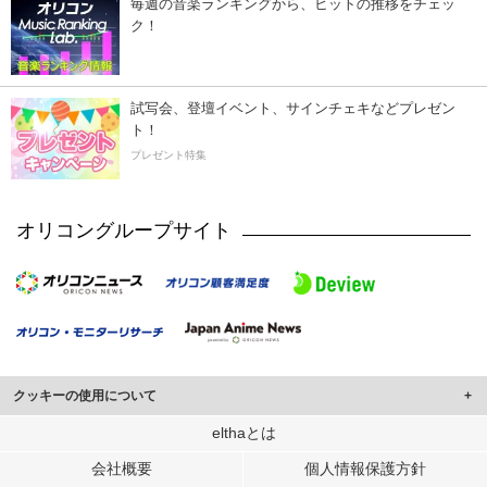
毎週の音楽ランキングから、ヒットの推移をチェッ
ク！
試写会、登壇イベント、サインチェキなどプレゼン
ト！
プレゼント特集
オリコングループサイト
クッキーの使用について
このサイトでは Cookie を使用して、ユーザーに合わせたコンテンツや広告の
elthaとは
表示、ソーシャル メディア機能の提供、広告の表示回数やクリック数の測定を
会社概要
個人情報保護方針
行っています。