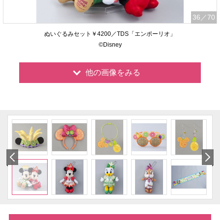
36
／70
ぬいぐるみセット￥4200／TDS「エンポーリオ」
©Disney
他の画像をみる