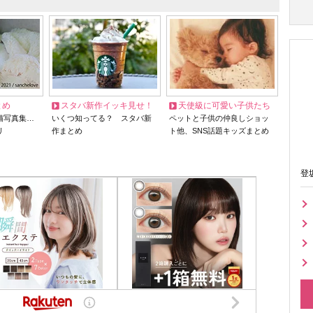
とめ
スタバ新作イッキ見せ！
天使級に可愛い子供たち
猫写真集…
いくつ知ってる？ スタバ新
ペットと子供の仲良しショッ
リ
作まとめ
ト他、SNS話題キッズまとめ
登