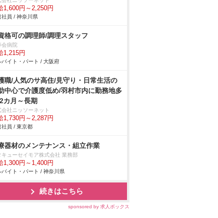
式会社ニッソーネット
1,600円～2,250円
社員 / 神奈川県
資格可の調理師/調理スタッフ
寿会病院
1,215円
バイト・パート / 大阪府
護職/人気のサ高住/見守り・日常生活の
助中心で介護度低め/羽村市内に勤務地多
 2カ月～長期
式会社ニッソーネット
1,730円～2,287円
社員 / 東京都
療器材のメンテナンス・組立作業
タキューセイモア株式会社 業務部
1,300円～1,400円
バイト・パート / 神奈川県
続きはこちら
sponsored by 求人ボックス