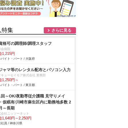
人特集
さらに見る
資格可の調理師/調理スタッフ
寿会病院
1,215円
バイト・パート / 大阪府
ジャマ等のレンタル配布とパソコン入力
タキューセイモア株式会社 業務部
1,250円～
バイト・パート / 東京都
1回～OK/夜勤専従介護職 見守りメイ
・仮眠有/川崎市麻生区内に勤務地多数 2
月～長期
式会社ニッソーネット
1,640円～2,250円
社員 / 神奈川県