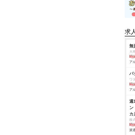
求
無
大
時給
アル
パ
ワ
時給
アル
週
ン
カ
株
時給
派遣