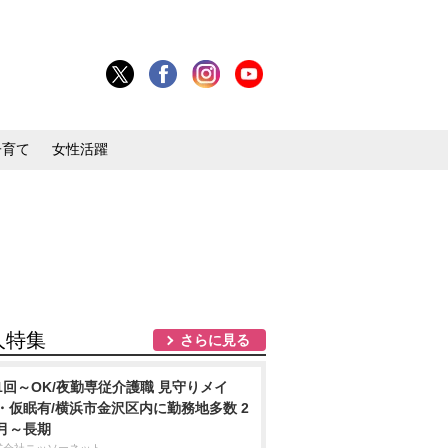
子育て
女性活躍
人特集
さらに見る
1回～OK/夜勤専従介護職 見守りメイ
・仮眠有/横浜市金沢区内に勤務地多数 2
月～長期