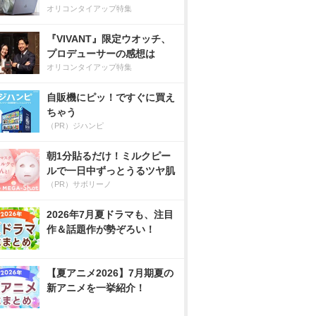
オリコンタイアップ特集
『VIVANT』限定ウオッチ、
プロデューサーの感想は
オリコンタイアップ特集
自販機にピッ！ですぐに買え
ちゃう
（PR）ジハンピ
朝1分貼るだけ！ミルクピー
ルで一日中ずっとうるツヤ肌
（PR）サボリーノ
2026年7月夏ドラマも、注目
作＆話題作が勢ぞろい！
【夏アニメ2026】7月期夏の
新アニメを一挙紹介！