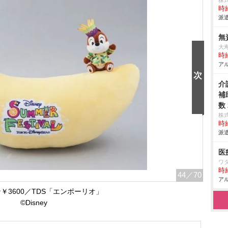
株
時給
派遣
無
大
時給
アル
介
補
数
株
時給
派遣
医
ワ
時給
44
／70
アル
￥3600／TDS「エンポーリオ」
©Disney