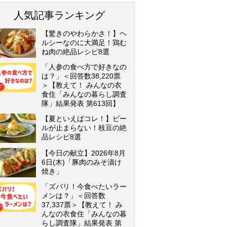
人気記事ランキング
【驚きのやわらかさ！】ヘ
ルシーなのに大満足！鶏む
ね肉の絶品レシピ8選
「人参の食べ方で好きなの
は？」＜回答数38,220票
＞【教えて！ みんなの衣
食住「みんなの暮らし調査
隊」結果発表 第613回】
【夏といえばコレ！】ビー
ルが止まらない！枝豆の絶
品レシピ8選
【今日の献立】2026年8月
6日(木)「豚肉のみそ漬け
焼き」
「ズバリ！今食べたいラー
メンは？」＜回答数
37,337票＞【教えて！ み
んなの衣食住「みんなの暮
らし調査隊」結果発表 第