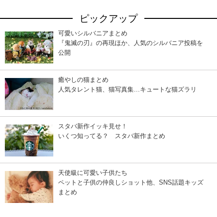
ピックアップ
可愛いシルバニアまとめ
『鬼滅の刃』の再現ほか、人気のシルバニア投稿を
公開
癒やしの猫まとめ
人気タレント猫、猫写真集…キュートな猫ズラリ
スタバ新作イッキ見せ！
いくつ知ってる？ スタバ新作まとめ
天使級に可愛い子供たち
ペットと子供の仲良しショット他、SNS話題キッズ
まとめ