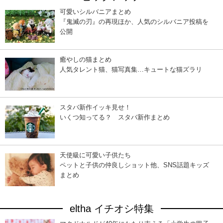
可愛いシルバニアまとめ
『鬼滅の刃』の再現ほか、人気のシルバニア投稿を
公開
癒やしの猫まとめ
人気タレント猫、猫写真集…キュートな猫ズラリ
スタバ新作イッキ見せ！
いくつ知ってる？ スタバ新作まとめ
天使級に可愛い子供たち
ペットと子供の仲良しショット他、SNS話題キッズ
まとめ
eltha イチオシ特集