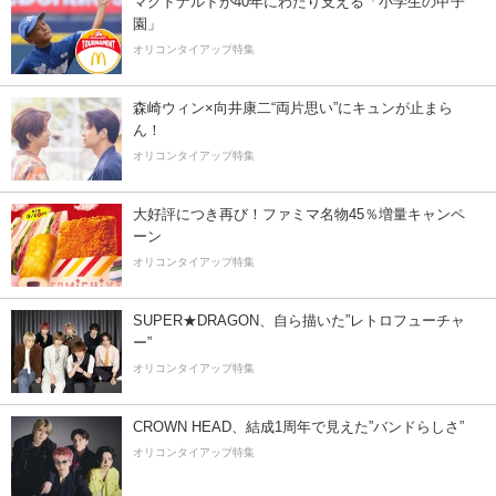
マクドナルドが40年にわたり支える「小学生の甲子
園」
オリコンタイアップ特集
森崎ウィン×向井康二“両片思い”にキュンが止まら
ん！
オリコンタイアップ特集
大好評につき再び！ファミマ名物45％増量キャンペ
ーン
オリコンタイアップ特集
SUPER★DRAGON、自ら描いた”レトロフューチャ
ー”
オリコンタイアップ特集
CROWN HEAD、結成1周年で見えた”バンドらしさ”
オリコンタイアップ特集