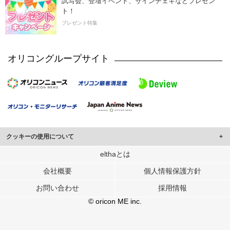
試写会、登壇イベント、サインチェキなどプレゼン
ト！
プレゼント特集
オリコングループサイト
クッキーの使用について
このサイトでは Cookie を使用して、ユーザーに合わせたコンテンツや広告の
elthaとは
表示、ソーシャル メディア機能の提供、広告の表示回数やクリック数の測定を
会社概要
個人情報保護方針
行っています。
また、ユーザーによるサイトの利用状況についても情報を収集し、ソーシャル
お問い合わせ
採用情報
メディアや広告配信、データ解析の各パートナーに提供しています。
各パートナーは、この情報とユーザーが各パートナーに提供した他の情報や、
© oricon ME inc.
ユーザーが各パートナーのサービスを使用したときに収集した他の情報を組み
合わせて使用することがあります。