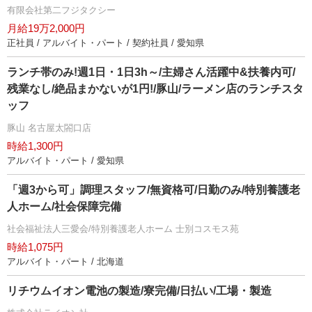
有限会社第二フジタクシー
月給19万2,000円
正社員 / アルバイト・パート / 契約社員 / 愛知県
ランチ帯のみ!週1日・1日3h～/主婦さん活躍中&扶養内可/
残業なし/絶品まかないが1円!/豚山/ラーメン店のランチスタ
ッフ
豚山 名古屋太閤口店
時給1,300円
アルバイト・パート / 愛知県
「週3から可」調理スタッフ/無資格可/日勤のみ/特別養護老
人ホーム/社会保障完備
社会福祉法人三愛会/特別養護老人ホーム 士別コスモス苑
時給1,075円
アルバイト・パート / 北海道
リチウムイオン電池の製造/寮完備/日払い/工場・製造