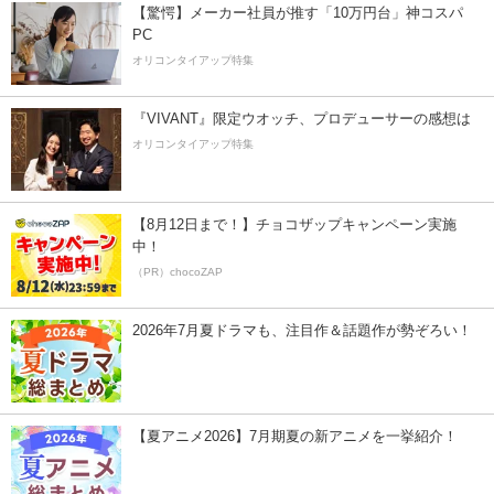
【驚愕】メーカー社員が推す「10万円台」神コスパ
PC
オリコンタイアップ特集
『VIVANT』限定ウオッチ、プロデューサーの感想は
オリコンタイアップ特集
【8月12日まで！】チョコザップキャンペーン実施
中！
（PR）chocoZAP
2026年7月夏ドラマも、注目作＆話題作が勢ぞろい！
【夏アニメ2026】7月期夏の新アニメを一挙紹介！