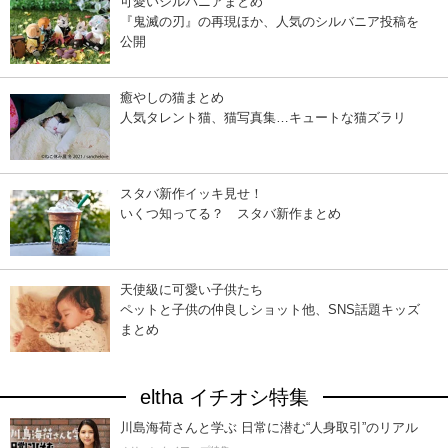
可愛いシルバニアまとめ
『鬼滅の刃』の再現ほか、人気のシルバニア投稿を
公開
癒やしの猫まとめ
人気タレント猫、猫写真集…キュートな猫ズラリ
スタバ新作イッキ見せ！
いくつ知ってる？ スタバ新作まとめ
天使級に可愛い子供たち
ペットと子供の仲良しショット他、SNS話題キッズ
まとめ
eltha イチオシ特集
川島海荷さんと学ぶ 日常に潜む“人身取引”のリアル