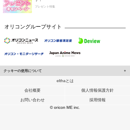
プレゼント特集
オリコングループサイト
クッキーの使用について
このサイトでは Cookie を使用して、ユーザーに合わせたコンテンツや広告の
elthaとは
表示、ソーシャル メディア機能の提供、広告の表示回数やクリック数の測定を
会社概要
個人情報保護方針
行っています。
また、ユーザーによるサイトの利用状況についても情報を収集し、ソーシャル
お問い合わせ
採用情報
メディアや広告配信、データ解析の各パートナーに提供しています。
各パートナーは、この情報とユーザーが各パートナーに提供した他の情報や、
© oricon ME inc.
ユーザーが各パートナーのサービスを使用したときに収集した他の情報を組み
合わせて使用することがあります。