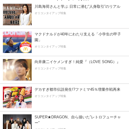
川島海荷さんと学ぶ 日常に潜む“人身取引”のリアル
オリコンタイアップ特集
マクドナルドが40年にわたり支える「小学生の甲子
園」
オリコンタイアップ特集
向井康二イケメンすぎ！純愛『（LOVE SONG）』
オリコンタイアップ特集
デカすぎ都市伝説発生!?ファミマ45％増量作戦再来
オリコンタイアップ特集
SUPER★DRAGON、自ら描いた”レトロフューチャ
ー”