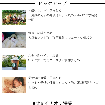
ピックアップ
可愛いシルバニアまとめ
『鬼滅の刃』の再現ほか、人気のシルバニア投稿を
公開
癒やしの猫まとめ
人気タレント猫、猫写真集…キュートな猫ズラリ
スタバ新作イッキ見せ！
いくつ知ってる？ スタバ新作まとめ
天使級に可愛い子供たち
ペットと子供の仲良しショット他、SNS話題キッズ
まとめ
eltha イチオシ特集