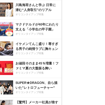
川島海荷さんと学ぶ 日常に
潜む“人身取引”のリアル
オリコンタイアップ特集
マクドナルドが40年にわたり
支える「小学生の甲子園」
オリコンタイアップ特集
イケメンてんこ盛り！尊すぎ
る男子の純情ラブに胸キュン
オリコンタイアップ特集
お値段そのまま45％増量！フ
ァミマ夏の大盤振る舞い
オリコンタイアップ特集
SUPER★DRAGON、自ら描
いた”レトロフューチャー”
オリコンタイアップ特集
【驚愕】メーカー社員が推す