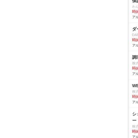
保
わ
時給
アル
ダ
DA
時給
アル
調
株
時給
アル
W
株式
時給
アル
シ
ー
株式
時給
アル