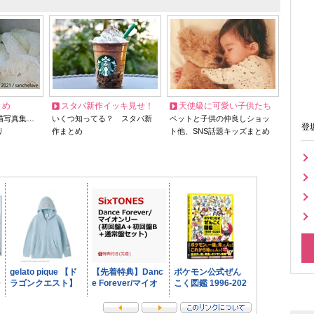
とめ
スタバ新作イッキ見せ！
天使級に可愛い子供たち
猫写真集…
いくつ知ってる？ スタバ新
ペットと子供の仲良しショッ
登
リ
作まとめ
ト他、SNS話題キッズまとめ