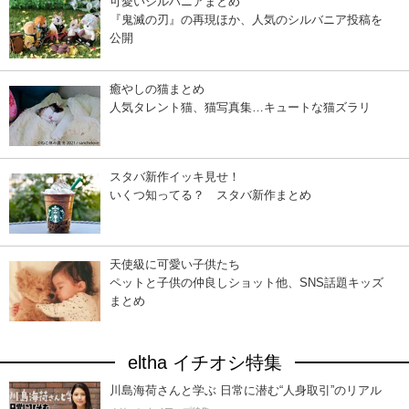
可愛いシルバニアまとめ
『鬼滅の刃』の再現ほか、人気のシルバニア投稿を
公開
癒やしの猫まとめ
人気タレント猫、猫写真集…キュートな猫ズラリ
スタバ新作イッキ見せ！
いくつ知ってる？ スタバ新作まとめ
天使級に可愛い子供たち
ペットと子供の仲良しショット他、SNS話題キッズ
まとめ
eltha イチオシ特集
川島海荷さんと学ぶ 日常に潜む“人身取引”のリアル