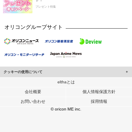
プレゼント特集
オリコングループサイト
クッキーの使用について
このサイトでは Cookie を使用して、ユーザーに合わせたコンテンツや広告の
elthaとは
表示、ソーシャル メディア機能の提供、広告の表示回数やクリック数の測定を
会社概要
個人情報保護方針
行っています。
また、ユーザーによるサイトの利用状況についても情報を収集し、ソーシャル
お問い合わせ
採用情報
メディアや広告配信、データ解析の各パートナーに提供しています。
各パートナーは、この情報とユーザーが各パートナーに提供した他の情報や、
© oricon ME inc.
ユーザーが各パートナーのサービスを使用したときに収集した他の情報を組み
合わせて使用することがあります。