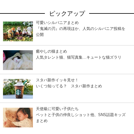
ピックアップ
可愛いシルバニアまとめ
『鬼滅の刃』の再現ほか、人気のシルバニア投稿を
公開
癒やしの猫まとめ
人気タレント猫、猫写真集…キュートな猫ズラリ
スタバ新作イッキ見せ！
いくつ知ってる？ スタバ新作まとめ
天使級に可愛い子供たち
ペットと子供の仲良しショット他、SNS話題キッズ
まとめ