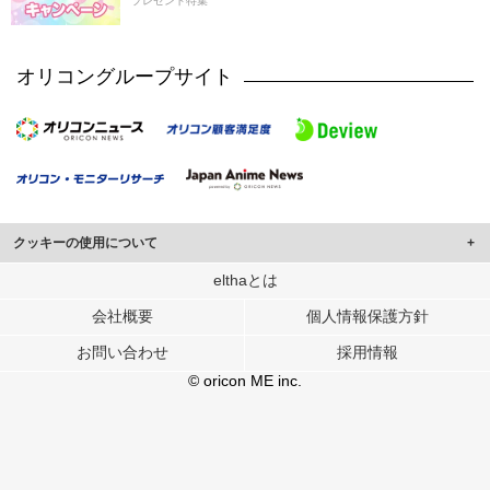
プレゼント特集
オリコングループサイト
クッキーの使用について
このサイトでは Cookie を使用して、ユーザーに合わせたコンテンツや広告の
elthaとは
表示、ソーシャル メディア機能の提供、広告の表示回数やクリック数の測定を
会社概要
個人情報保護方針
行っています。
また、ユーザーによるサイトの利用状況についても情報を収集し、ソーシャル
お問い合わせ
採用情報
メディアや広告配信、データ解析の各パートナーに提供しています。
各パートナーは、この情報とユーザーが各パートナーに提供した他の情報や、
© oricon ME inc.
ユーザーが各パートナーのサービスを使用したときに収集した他の情報を組み
合わせて使用することがあります。