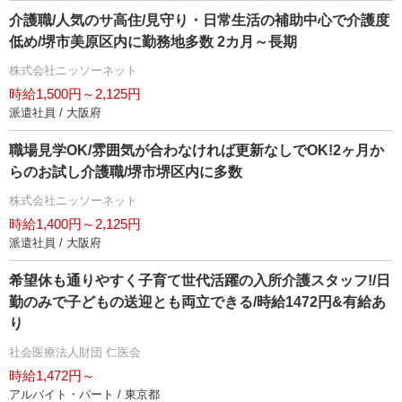
介護職/人気のサ高住/見守り・日常生活の補助中心で介護度
低め/堺市美原区内に勤務地多数 2カ月～長期
株式会社ニッソーネット
時給1,500円～2,125円
派遣社員 / 大阪府
職場見学OK/雰囲気が合わなければ更新なしでOK!2ヶ月か
らのお試し介護職/堺市堺区内に多数
株式会社ニッソーネット
時給1,400円～2,125円
派遣社員 / 大阪府
希望休も通りやすく子育て世代活躍の入所介護スタッフ!/日
勤のみで子どもの送迎とも両立できる/時給1472円&有給あ
り
社会医療法人財団 仁医会
時給1,472円～
アルバイト・パート / 東京都