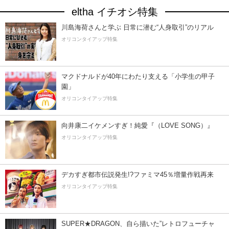
eltha イチオシ特集
川島海荷さんと学ぶ 日常に潜む“人身取引”のリアル
オリコンタイアップ特集
マクドナルドが40年にわたり支える「小学生の甲子
園」
オリコンタイアップ特集
向井康二イケメンすぎ！純愛『（LOVE SONG）』
オリコンタイアップ特集
デカすぎ都市伝説発生!?ファミマ45％増量作戦再来
オリコンタイアップ特集
SUPER★DRAGON、自ら描いた”レトロフューチャ