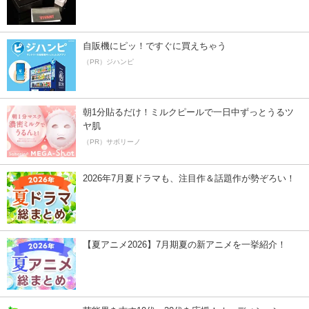
自販機にピッ！ですぐに買えちゃう
（PR）ジハンピ
朝1分貼るだけ！ミルクピールで一日中ずっとうるツ
ヤ肌
（PR）サボリーノ
2026年7月夏ドラマも、注目作＆話題作が勢ぞろい！
【夏アニメ2026】7月期夏の新アニメを一挙紹介！