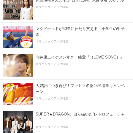
川島海荷さんと学ぶ 日常に潜む“人身取引”のリアル
オリコンタイアップ特集
マクドナルドが40年にわたり支える「小学生の甲子
園」
オリコンタイアップ特集
向井康二イケメンすぎ！純愛『（LOVE SONG）』
オリコンタイアップ特集
大好評につき再び！ファミマ名物45％増量キャンペ
ーン
オリコンタイアップ特集
SUPER★DRAGON、自ら描いた”レトロフューチャ
ー”
オリコンタイアップ特集