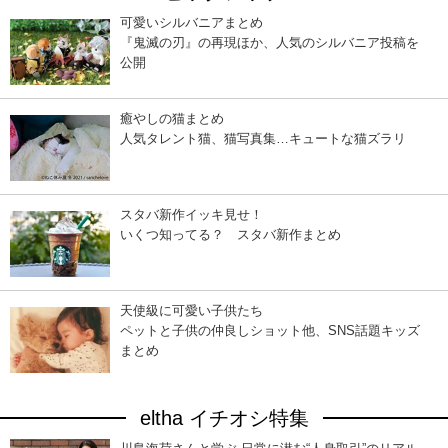
可愛いシルバニアまとめ
『鬼滅の刃』の再現ほか、人気のシルバニア投稿を
公開
癒やしの猫まとめ
人気タレント猫、猫写真集…キュートな猫ズラリ
スタバ新作イッキ見せ！
いくつ知ってる？ スタバ新作まとめ
天使級に可愛い子供たち
ペットと子供の仲良しショット他、SNS話題キッズ
まとめ
eltha イチオシ特集