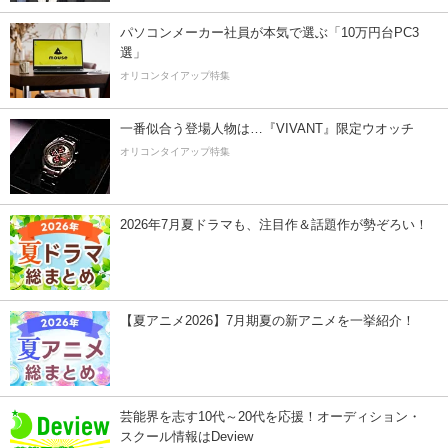
パソコンメーカー社員が本気で選ぶ「10万円台PC3
選」
オリコンタイアップ特集
一番似合う登場人物は…『VIVANT』限定ウオッチ
オリコンタイアップ特集
2026年7月夏ドラマも、注目作＆話題作が勢ぞろい！
【夏アニメ2026】7月期夏の新アニメを一挙紹介！
芸能界を志す10代～20代を応援！オーディション・
スクール情報はDeview