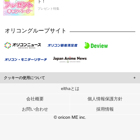
ト！
プレゼント特集
オリコングループサイト
クッキーの使用について
このサイトでは Cookie を使用して、ユーザーに合わせたコンテンツや広告の
elthaとは
表示、ソーシャル メディア機能の提供、広告の表示回数やクリック数の測定を
会社概要
個人情報保護方針
行っています。
また、ユーザーによるサイトの利用状況についても情報を収集し、ソーシャル
お問い合わせ
採用情報
メディアや広告配信、データ解析の各パートナーに提供しています。
各パートナーは、この情報とユーザーが各パートナーに提供した他の情報や、
© oricon ME inc.
ユーザーが各パートナーのサービスを使用したときに収集した他の情報を組み
合わせて使用することがあります。